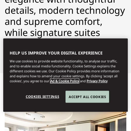
details, modern technology
and supreme comfort,
while signature suites
redefine contemporary
luxury.
HELP US IMPROVE YOUR DIGITAL EXPERIENCE
We use cookies to provide website functionality, to analyse our traffic,
and to enable social media functionality. Cookie Settings explains the
different cookies we use. Our Cookie Policy provides more information
and explains how to amend your cookie settings. By clicking ‘accept all
cookies’, you agree to our
Ad & Cookie Policy
and
Privacy Policy
Προβολή όλων
Δωμάτια
Σουίτες
Δωμάτια με δυν
COOKIES SETTINGS
ACCEPT ALL COOKIES