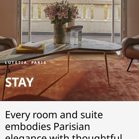
LUTETIA, PARIS
STAY
Every room and suite
embodies Parisian
elegance with thoughtful