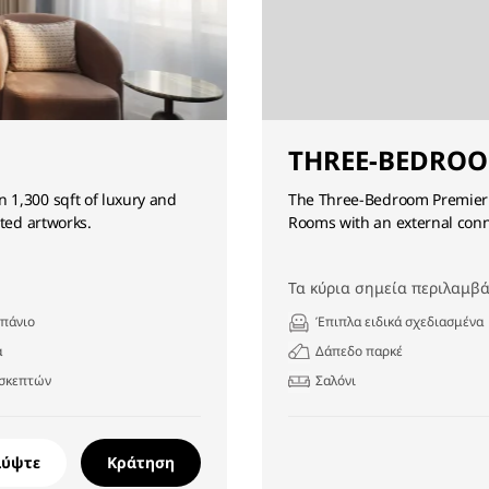
THREE-BEDROO
 1,300 sqft of luxury and
The Three-Bedroom Premier S
ated artworks.
Rooms with an external conn
Τα κύρια σημεία περιλαμβά
πάνιο
Έπιπλα ειδικά σχεδιασμένα
α
Δάπεδο παρκέ
ισκεπτών
Σαλόνι
λύψτε
Κράτηση