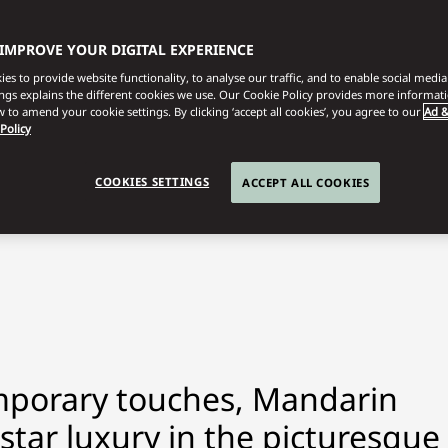
 IMPROVE YOUR DIGITAL EXPERIENCE
es to provide website functionality, to analyse our traffic, and to enable social media 
ings explains the different cookies we use. Our Cookie Policy provides more informat
 to amend your cookie settings. By clicking ‘accept all cookies’, you agree to our
Ad &
 Policy
COOKIES SETTINGS
ACCEPT ALL COOKIES
emporary touches, Mandarin
-star luxury in the picturesque