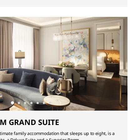
M GRAND SUITE
ltimate family accommodation that sleeps up to eight, is a
ite, a Deluxe Suite and a Superior Room.