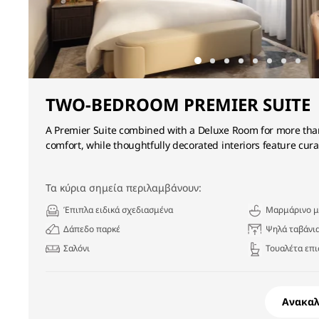
TWO-BEDROOM PREMIER SUITE
A Premier Suite combined with a Deluxe Room for more than
comfort, while thoughtfully decorated interiors feature cur
Τα κύρια σημεία περιλαμβάνουν:
Έπιπλα ειδικά σχεδιασμένα
Μαρμάρινο μ
Δάπεδο παρκέ
Ψηλά ταβάνι
Σαλόνι
Τουαλέτα επ
Ανακα