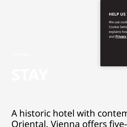
HELP US
We use cooki
Cookie Sett
explains how
and
Privacy
VIENNA
STAY
A historic hotel with cont
Oriental, Vienna offers five