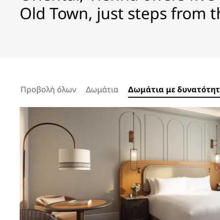
Old Town, just steps from th
Προβολή όλων
Δωμάτια
Δωμάτια με δυνατότητ