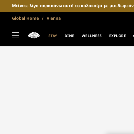
Μείνετε λίγο παραπάνω αυτό το καλοκαίρι με μια δωρεά
Global Home
Vienna
STAY
DINE
WELLNESS
EXPLORE