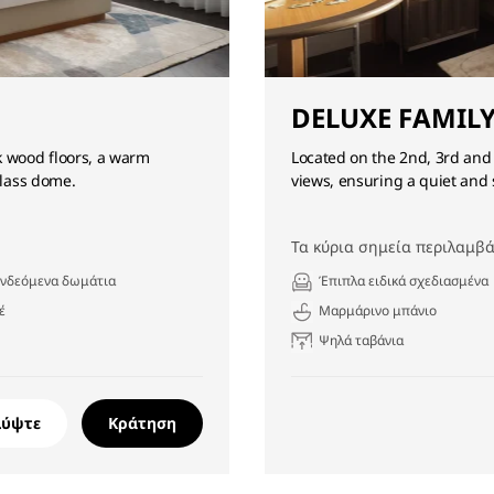
DELUXE FAMIL
 wood floors, a warm
Located on the 2nd, 3rd and
glass dome.
views, ensuring a quiet and s
Τα κύρια σημεία περιλαμβά
υνδεόμενα δωμάτια
Έπιπλα ειδικά σχεδιασμένα
έ
Μαρμάρινο μπάνιο
Ψηλά ταβάνια
λύψτε
Κράτηση