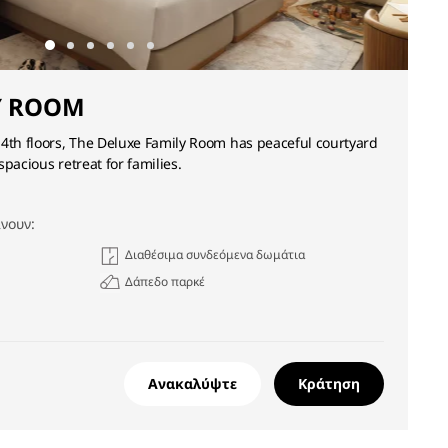
Y ROOM
 4th floors, The Deluxe Family Room has peaceful courtyard
pacious retreat for families.
νουν:
Διαθέσιμα συνδεόμενα δωμάτια
Δάπεδο παρκέ
Ανακαλύψτε
Κράτηση