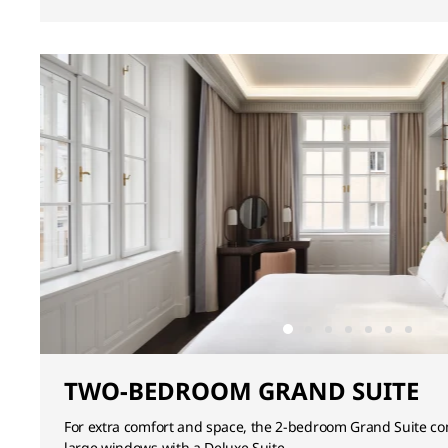
TWO-BEDROOM GRAND SUITE
For extra comfort and space, the 2-bedroom Grand Suite co
large windows with a Deluxe Suite.