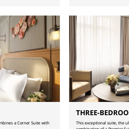
THREE-BEDROO
mbines a Corner Suite with
This exceptional suite, the u
combination of a Premier Su