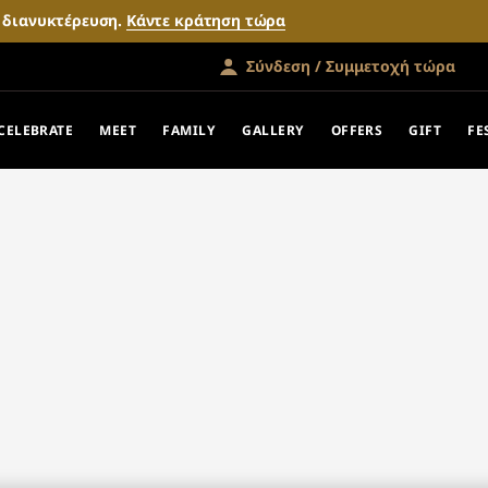
ν διανυκτέρευση.
Κάντε κράτηση τώρα
Σύνδεση / Συμμετοχή τώρα
CELEBRATE
MEET
FAMILY
GALLERY
OFFERS
GIFT
FE