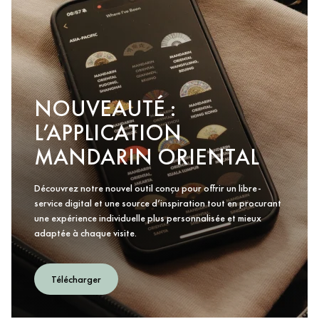
NOUVEAUTÉ :
L’APPLICATION
MANDARIN ORIENTAL
Découvrez notre nouvel outil conçu pour offrir un libre-
service digital et une source d’inspiration tout en procurant
une expérience individuelle plus personnalisée et mieux
adaptée à chaque visite.
Télécharger