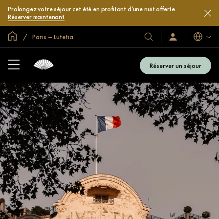
Prolongez votre séjour cet été en profitant d’une nuit offerte.
Réserver maintenant
Accueil
Paris – Lutetia
Langues
Nos
Identification/Inscr
hôtels
et
Réserver un séjour
complexes
hôteliers