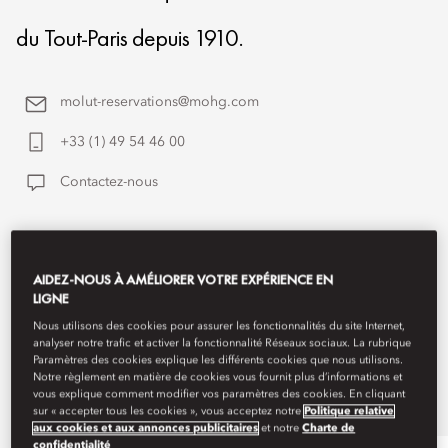
du Tout-Paris depuis 1910.
molut-reservations@mohg.com
+33 (1) 49 54 46 00
Contactez-nous
AIDEZ-NOUS À AMÉLIORER VOTRE EXPÉRIENCE EN
LIGNE
Nous utilisons des cookies pour assurer les fonctionnalités du site Internet,
analyser notre trafic et activer la fonctionnalité Réseaux sociaux. La rubrique
Paramètres des cookies explique les différents cookies que nous utilisons.
Notre règlement en matière de cookies vous fournit plus d’informations et
vous explique comment modifier vos paramètres des cookies. En cliquant
sur « accepter tous les cookies », vous acceptez notre
Politique relative
aux cookies et aux annonces publicitaires
et notre
Charte de
confidentialité