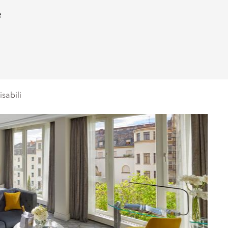
e
sabili