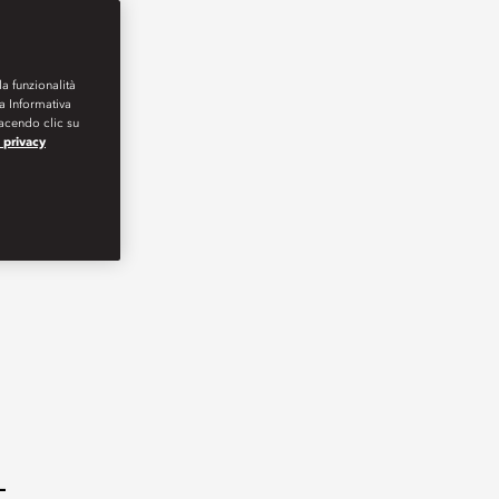
la funzionalità
ra Informativa
Facendo clic su
a privacy
-