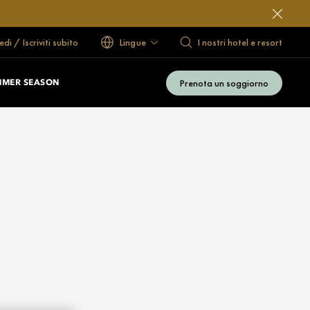
di / Iscriviti subito
Lingue
I nostri hotel e resort
Prenota un soggiorno
MMER SEASON