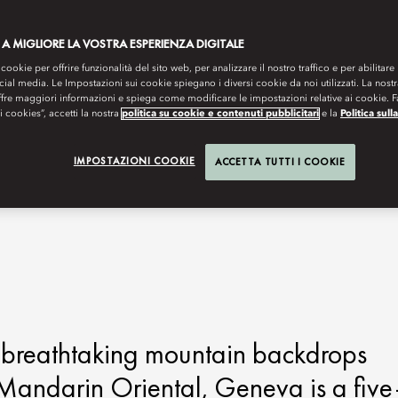
 A MIGLIORE LA VOSTRA ESPERIENZA DIGITALE
 cookie per offrire funzionalità del sito web, per analizzare il nostro traffico e per abilitare 
ocial media. Le Impostazioni sui cookie spiegano i diversi cookie da noi utilizzati. La nost
ffre maggiori informazioni e spiega come modificare le impostazioni relative ai cookie. 
 i cookies”, accetti la nostra
politica su cookie e contenuti pubblicitari
e la
Politica sull
IMPOSTAZIONI COOKIE
ACCETTA TUTTI I COOKIE
g breathtaking mountain backdrops
 Mandarin Oriental, Geneva is a five