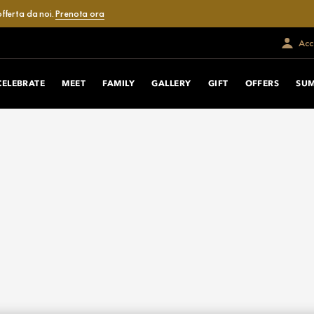
fferta da noi.
Prenota ora
Acce
CELEBRATE
MEET
FAMILY
GALLERY
GIFT
OFFERS
SU