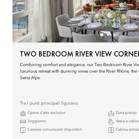
TWO BEDROOM RIVER VIEW CORNER
Combining comfort and elegance, our Two-Bedroom River View
luxurious retreat with stunning views over the River Rhône, the 
Swiss Alps.
Tra i punti principali figurano:
Opere d’arte esclusive
Zona pranzo
Soggiorno
Vasca e cabin
Camere comunicanti disponibili
Cabina armad