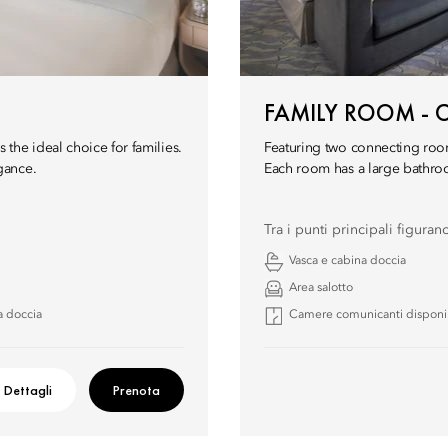
FAMILY ROOM - C
the ideal choice for families.
Featuring two connecting room
gance.
Each room has a large bathro
Tra i punti principali figuran
Vasca e cabina doccia
Area salotto
a doccia
Camere comunicanti disponib
Dettagli
Prenota