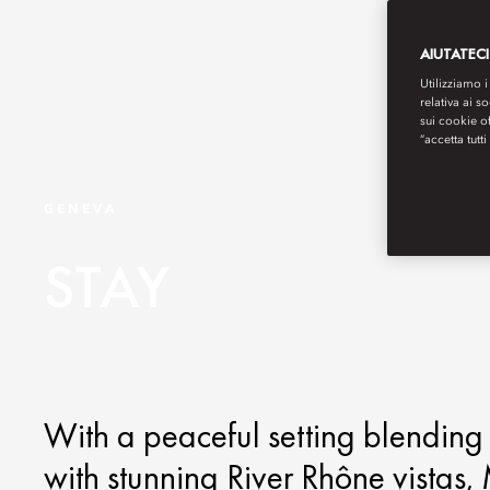
AIUTATECI
Utilizziamo i
relativa ai s
sui cookie o
“accetta tutti
GENEVA
STAY
With a peaceful setting blendin
with stunning River Rhône vistas,