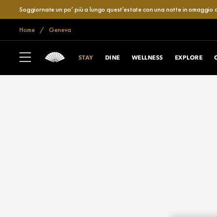
Soggiornate un po’ più a lungo quest’estate con una notte in omaggio o
Home
Geneva
STAY
DINE
WELLNESS
EXPLORE