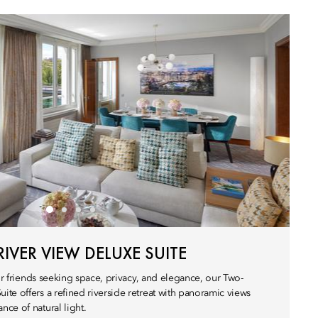
VER VIEW DELUXE SUITE
 or friends seeking space, privacy, and elegance, our Two-
te offers a refined riverside retreat with panoramic views
ce of natural light.