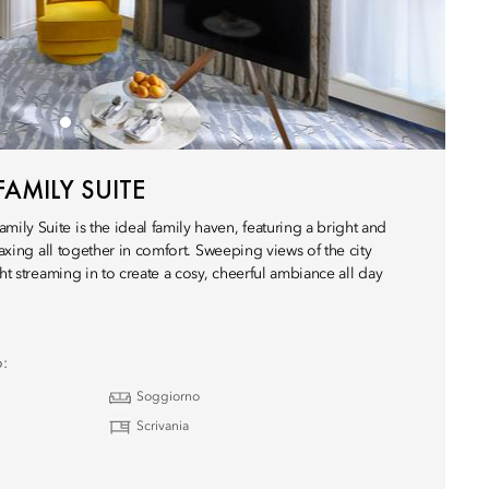
AMILY SUITE
ly Suite is the ideal family haven, featuring a bright and
laxing all together in comfort. Sweeping views of the city
ght streaming in to create a cosy, cheerful ambiance all day
o:
Soggiorno
Scrivania