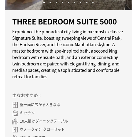
THREE BEDROOM SUITE 5000
Experience the pinnacle of city living in our most exclusive
Signature Suite, boasting sweeping views of Central Park,
the Hudson River, and the iconic Manhattan skyline. A
master bedroom with spa-inspired bath, a second king
bedroom with ensuite bath, and an exterior-connecting
twin bedroom are paired with elegant living, dining, and
media spaces, creating a sophisticated and comfortable
retreat for families.
主なおすすめ：
壁一面に広がる大きな窓
キッチン
10人掛けダイニングテーブル
ウォークイン クローゼット