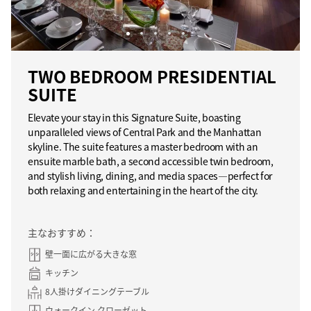
TWO BEDROOM PRESIDENTIAL
SUITE
Elevate your stay in this Signature Suite, boasting
unparalleled views of Central Park and the Manhattan
skyline. The suite features a master bedroom with an
ensuite marble bath, a second accessible twin bedroom,
and stylish living, dining, and media spaces—perfect for
both relaxing and entertaining in the heart of the city.
主なおすすめ：
壁一面に広がる大きな窓
キッチン
8人掛けダイニングテーブル
ウォークイン クローゼット