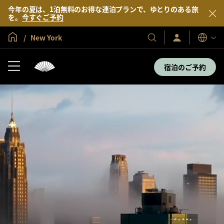
今年の夏は、1泊無料のお得な連泊プランで、ゆとりのある旅
を。
今すぐご予約
グローバル ホーム
New York
サ
当
表
イ
示
社
ン
言
の
イ
宿泊のご予約
語
ン
ホ
／
テ
今
す
ル
ぐ
＆
入
会
リ
ゾ
ー
ト