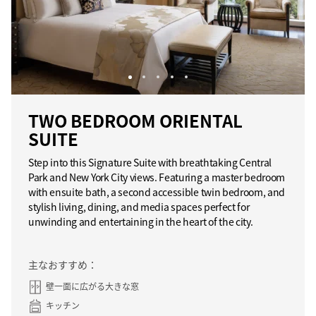
TWO BEDROOM ORIENTAL
SUITE
Step into this Signature Suite with breathtaking Central
Park and New York City views. Featuring a master bedroom
with ensuite bath, a second accessible twin bedroom, and
stylish living, dining, and media spaces perfect for
unwinding and entertaining in the heart of the city.
主なおすすめ：
壁一面に広がる大きな窓
キッチン