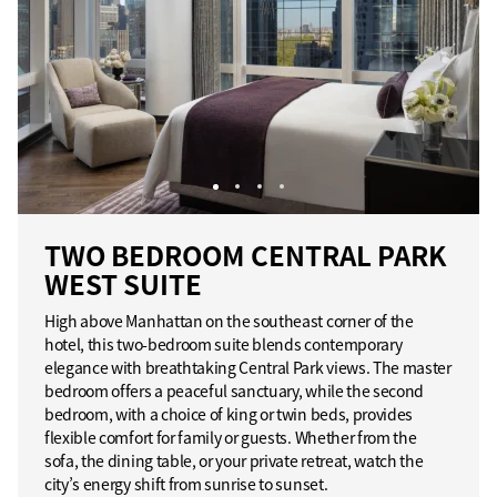
TWO BEDROOM CENTRAL PARK
WEST SUITE
High above Manhattan on the southeast corner of the
hotel, this two-bedroom suite blends contemporary
elegance with breathtaking Central Park views. The master
bedroom offers a peaceful sanctuary, while the second
bedroom, with a choice of king or twin beds, provides
flexible comfort for family or guests. Whether from the
sofa, the dining table, or your private retreat, watch the
city’s energy shift from sunrise to sunset.