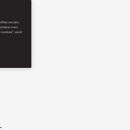
ídias sociais.
fornece mais
 cookies”, você
-