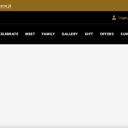
erve já
Login
CELEBRATE
MEET
FAMILY
GALLERY
GIFT
OFFERS
SU