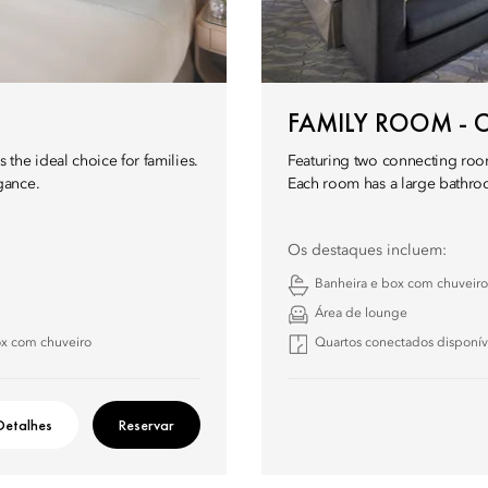
FAMILY ROOM - C
the ideal choice for families.
Featuring two connecting room
gance.
Each room has a large bathro
Os destaques incluem:
Banheira e box com chuveiro
Área de lounge
ox com chuveiro
Quartos conectados disponív
Detalhes
Reservar