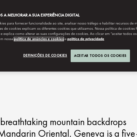
 A MELHORAR A SUA EXPERIÊNCIA DIGITAL
es para fornecer funcionalidade ao site, analisar nosso tráfego e habilitar recursos de m
s de cookies explicam os diferentes cookies que utilizamos. Nossa política de cookies 
e explica como alterar as suas configurações de cookies. Ao clicar em “aceitar todos os
om nossa
política de anúncios e cookies
e
política de privacidade
DEFINIÇÕES DE COOKIES
ACEITAR TODOS OS COOKIES
g breathtaking mountain backdrops
 Mandarin Oriental, Geneva is a five