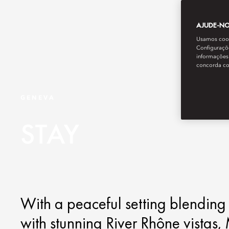
AJUDE-NOS
Usamos cooki
Configuraçõe
informações 
concorda c
GENEVA
STAY
With a peaceful setting blendin
with stunning River Rhône vistas,