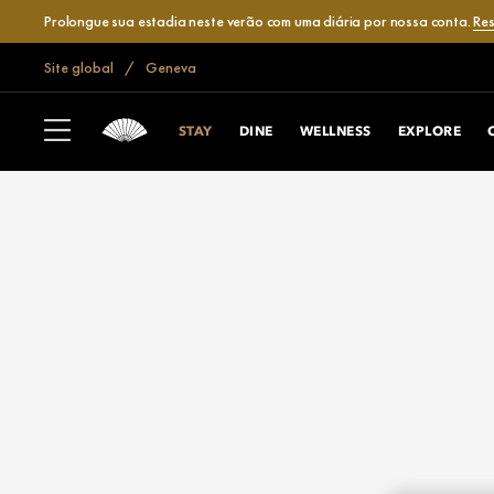
Prolongue sua estadia neste verão com uma diária por nossa conta.
Res
Site global
Geneva
STAY
DINE
WELLNESS
EXPLORE