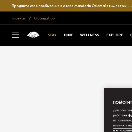
Продлите свое пребывание в отеле Mandarin Oriental этим летом —
Главная
Guangzhou
STAY
DINE
WELLNESS
EXPLORE
ПОМОГИТЕ
Для обеспеч
работают фу
используем.
изменять на
в отношени