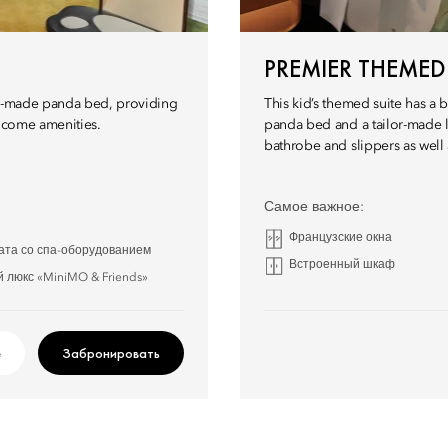
PREMIER THEMED
lor-made panda bed, providing
This kid’s themed suite has a 
elcome amenities.
panda bed and a tailor-made l
bathrobe and slippers as well
Самое важное:
Французские окна
ата со спа-оборудованием
Встроенный шкаф
 люкс «MiniMO & Friends»
е
Забронировать