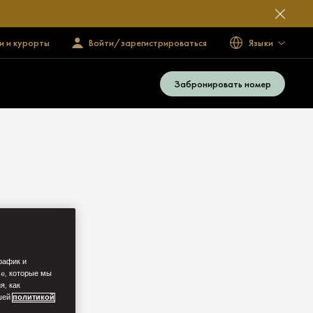
и и курорты
Войти/зарегистрироваться
Языки
Забронировать номер
рафик и
ie, которые мы
я, как
ашей
политикой