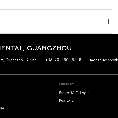
 exception of all dining outlets, The Spa, Fitness Centre,
d water bowls for your pets. To ensure the most comfortable
confirm the latest pet policy, including any fees or special
 require assistance for early check-in or late check-out, you can
he front desk.
modation type. Guests are advised to read the specific terms
 may require advance payments and have different cancellation
IENTAL, GUANGZHOU
directly.
ict, Guangzhou, China
+86 (20) 3808 8888
mogzh-reservat
SUPPORT
Fans of M.O. Login
Контакты
ise