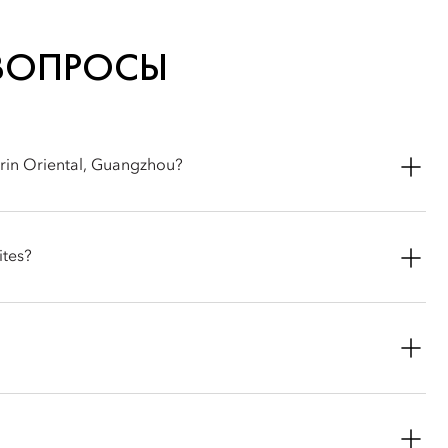
ВОПРОСЫ
arin Oriental, Guangzhou?
gant rooms and suites. From Superior Rooms, Deluxe Rooms,
and Suites with Oriental Club Lounge access, the luxurious
ites?
or kid.
g complimentary Wi-Fi, flat-screen televisions, a Nespresso
oose-down bedding. Suites offer additional living and dining
o the Oriental Club Lounge.
can accommodate one dog or one cat under 10kgs. To ensure a
t your pets are kept on the lead while in common areas and are