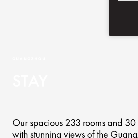
GUANGZHOU
STAY
Our spacious 233 rooms and 30 su
with stunning views of the Guang