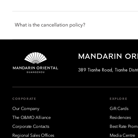
not left unattended. Pets are welcome in public spaces with the
Oriental Club Lounge and our events spaces. We offer food an
stay, you are encouraged to contact the hotel before arrival to 
Check-in is at 3pm, and the check-out is at 12pm (noon). If you
arrangements that may apply.
inform the hotel when booking or by talking with the team at t
What is the cancellation policy?
Cancellation and prepayment policies vary according to accom
and conditions of their reservation when booking. Some rates
MANDARIN OR
requirements. For further information, please contact the hotel 
389 Tianhe Road, Tianhe Distr
CORPORATE
EXPLORE
Our Company
Gift Cards
The O&MO Alliance
Residences
Corporate Contacts
Best Rate Prom
Regional Sales Offices
Media Centre