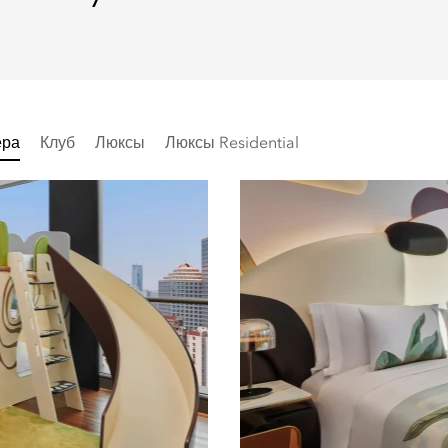
ера
Клуб
Люксы
Люксы Residential