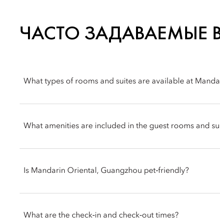
ЧАСТО ЗАДАВАЕМЫЕ 
What types of rooms and suites are available at Mand
Mandarin Oriental, Guangzhou offers a wide selection of ele
Mandarin Rooms, Executive Suites, Premier Suite, Club Rooms 
What amenities are included in the guest rooms and su
Mandarin Suite and the themed rooms and suites tailor-made f
Rooms and suites feature a range of luxury amenities, includin
coffee machine, spacious work areas, walk-in wardrobes and g
Is Mandarin Oriental, Guangzhou pet‑friendly?
space, while Club Rooms and eligible Suites include access t
Yes, pets are allowed at Mandarin Oriental, Guangzhou. We 
comfortable stay for you and our other guests, we request tha
What are the check‑in and check‑out times?