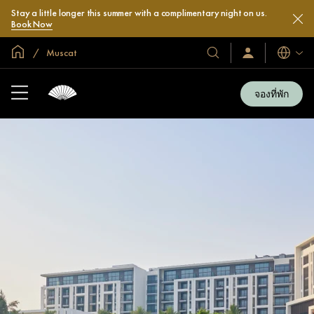
Stay a little longer this summer with a complimentary night on us.
Book Now
หน้าหลักทั่วโลก
Muscat
โรงแรม
ลงชื่อ
ภาษา
เข้า
และ
ใช้
รีสอร์ท
/
จองที่พัก
สมัคร
ของ
เข้า
เรา
ร่วม
เลย