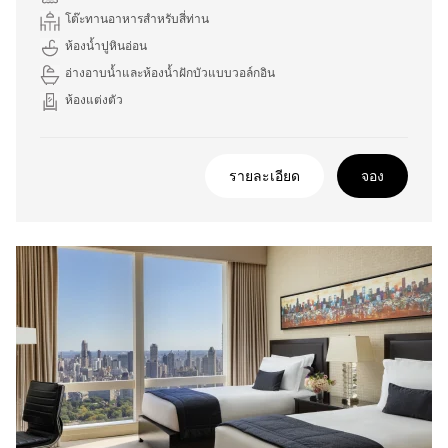
โต๊ะทานอาหารสำหรับสี่ท่าน
ห้องน้ำปูหินอ่อน
อ่างอาบน้ำและห้องน้ำฝักบัวแบบวอล์กอิน
ห้องแต่งตัว
รายละเอียด
จอง