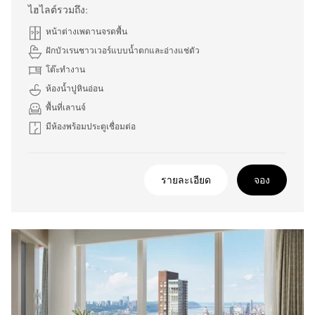
ไฮไลต์รวมถึง:
หน้าต่างเพดานจรดพื้น
ฝักบัวเรนชาวเวอร์แบบน้ำตกและอ่างแช่ตัว
โต๊ะทำงาน
ห้องน้ำปูหินอ่อน
พื้นที่เลานจ์
มีห้องพร้อมประตูเชื่อมต่อ
รายละเอียด
จอง