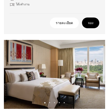
โต๊ะทำงาน
รายละเอียด
จอง