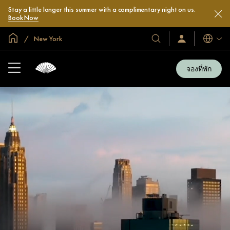
Stay a little longer this summer with a complimentary night on us.
Book Now
หน้าหลักทั่วโลก
New York
โรงแรม
ลงชื่อ
ภาษา
เข้า
และ
ใช้
รีสอร์ท
/
จองที่พัก
สมัคร
ของ
เข้า
เรา
ร่วม
เลย