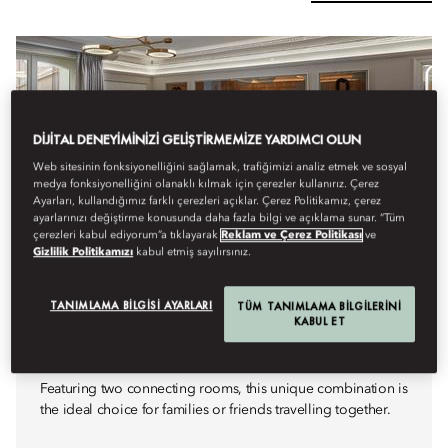
DIJITAL DENEYIMINIZI GELIŞTIRMEMIZE YARDIMCI OLUN
Web sitesinin fonksiyonelliğini sağlamak, trafiğimizi analiz etmek ve sosyal
medya fonksiyonelliğini olanaklı kılmak için çerezler kullanırız. Çerez
Ayarları, kullandığımız farklı çerezleri açıklar. Çerez Politikamız, çerez
ayarlarınızı değiştirme konusunda daha fazla bilgi ve açıklama sunar. “Tüm
çerezleri kabul ediyorum”a tıklayarak
Reklam ve Çerez Politikası
ve
Gizlilik Politikamızı
kabul etmiş sayılırsınız.
TANIMLAMA BILGISI AYARLARI
TÜM TANIMLAMA BILGILERINI
KABUL ET
FAMILY ROOM
Featuring two connecting rooms, this unique combination is
the ideal choice for families or friends travelling together.