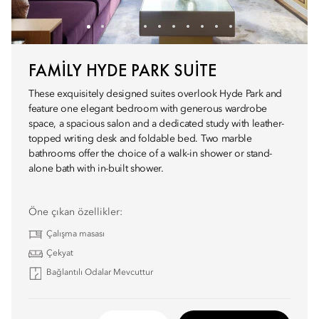
FAMILY HYDE PARK SUITE
These exquisitely designed suites overlook Hyde Park and
feature one elegant bedroom with generous wardrobe
space, a spacious salon and a dedicated study with leather-
topped writing desk and foldable bed. Two marble
bathrooms offer the choice of a walk-in shower or stand-
alone bath with in-built shower.
Öne çıkan özellikler:
Çalışma masası
Çekyat
Bağlantılı Odalar Mevcuttur