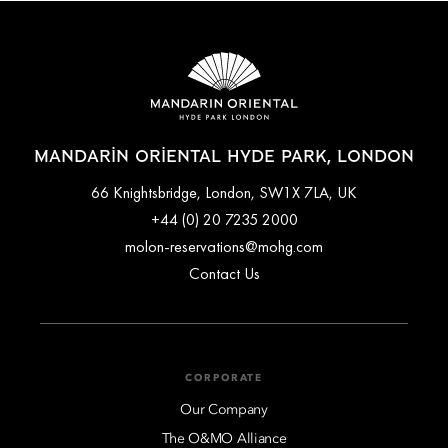
incur additional charges.
specific bed and breakfast packages that include breakfast for
one or two people. Additionally Fans of M.O. can enjoy free
breakfast for two people as one of their benefits.
MANDARIN ORIENTAL HYDE PARK, LONDON
66 Knightsbridge, London, SW1X 7LA, UK
+44 (0) 20 7235 2000
molon-reservations@mohg.com
Contact Us
CORPORATE
Our Company
The O&MO Alliance