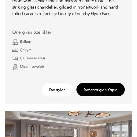
room with a velvet sofa and mirrored coffee table. The
striking glass chandelier, gilded mirror artwork and hand
tufted carpets reflect the beauty of nearby Hyde Park.
Öne çıkan özellikler:
Balkon
Çekyat
Çalışma masası
Misafir tuvaleti
Detaylar
Rezervasyon Yapın