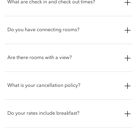
What are check in and check out times?
At Mandarin Oriental Hyde Park, check in time is 3pm and
check out time is 12pm. Early check in or check out may be
Do you have connecting rooms?
possible subject to availability, or if pre-arranged.
Yes, Mandarin Oriental Hyde Park offers connecting rooms,
including the Mandarin Family Room and the Knightsbridge
Are there rooms with a view?
Family Room. These rooms are especially suitable for families
or friend groups travelling together and are available upon
request, subject to availability.
Mandarin Oriental Hyde Park offers various rooms and suites
with iconic views. You can choose from our signature options,
What is your cancellation policy?
including Knightsbridge Suites or Turret Suites which
overlook bustling Knightsbridge, and Hyde Park Suites or
Presidential Suites which offer sweeping vistas of Hyde Park.
At Mandarin Oriental Hyde Park, we accept cancellations for
standard rooms up to 24 hours prior to arrival and 72 hours
Do your rates include breakfast?
for suites.
Please note that non-refundable rates may apply to special or
promotional events and late cancellations or no-shows may
While standard bookings do not include breakfast, we offer