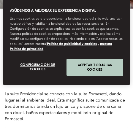
AYÚDENOS A MEJORAR SU EXPERIENCIA DIGITAL
Usamos cookies para proporcionar la funcionalidad del sitio web, analizar
nuestro tráfico y habilitar la funcionalidad de las redes sociales. En
Configuración de cookies se explica cuáles son las cookies que usamos.
Nuestra política de cookies proporciona más información y explica cómo
modificar su configuración de cookies. Haciendo clic en “Aceptar todas las
Ver Todas Las Habitaciones
cookies”, acepta nuestra
Política de publicidad y cookies
y
nuestra
Política de privacidad
.
SUITE GRAN
CONFIGURACIÓN DE
ACEPTAR TODAS LAS
COOKIES
COOKIES
PRESIDENCIAL
La suite Presidencial se conecta con la suite Fornasetti, dando
lugar así al ambiente ideal. Esta magnífica suite comunicada de
tres dormitorios brinda un lujo único y dispone de una cama
con dosel, baños espectaculares y mobiliario original de
Fornasetti.
Ti