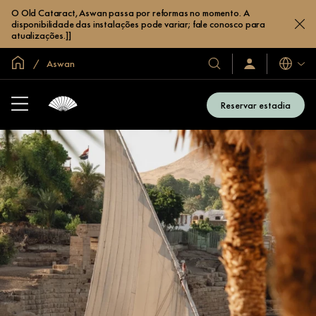
O Old Cataract, Aswan passa por reformas no momento. A
disponibilidade das instalações pode variar; fale conosco para
atualizações.]]
Site global
Aswan
Idiomas
Nossos
Login/Inscreva-
se
hotéis
já
e
Reservar estadia
resorts