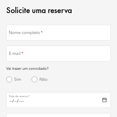
SOLICITE UMA RESERVA
Solicite uma reserva
Nome completo
E-mail
Vai trazer um convidado?
Sim
Não
Data da reserva