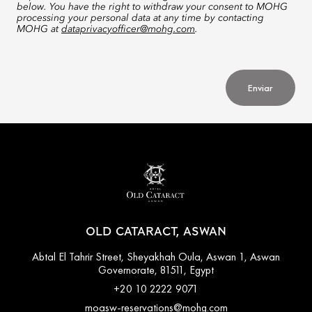
below. You have the right to withdraw your consent to MOHG
processing your personal data at any time by contacting
MOHG at
dataprivacyofficer@mohg.com
.
Enviar
OLD CATARACT, ASWAN
Abtal El Tahrir Street, Sheyakhah Oula, Aswan 1, Aswan
Governorate, 81511, Egypt
+20 10 2222 9071
moasw-reservations@mohg.com