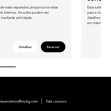
de estar separados proporciona vistas
Essa suíte desl
ns internos. As suítes podem ser
para a cidade 
mediante solicitação.
detalhes orient
em mármore.
Detalhes
Reservar
reservations@mohg.com
Fale conosco