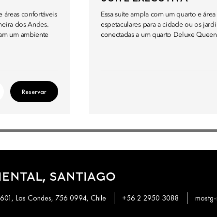
e áreas confortáveis
Essa suíte ampla com um quarto e área 
heira dos Andes.
espetaculares para a cidade ou os jardi
iam um ambiente
conectadas a um quarto Deluxe Queen 
Reservar
ENTAL, SANTIAGO
4601, Las Condes, 756 0994, Chile
+56 2 2950 3088
mostg-