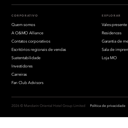
CORPORATIVO
EXPLORAR
Quem somos
Vales-presente
A O&MO Alliance
Residences
Contatos corporativos
Garantia de mel
Escritórios regionais de vendas
Sala de impren
Sustentabilidade
Loja MO
Investidores
Carreiras
Fan Club Advisors
2026 © Mandarin Oriental Hotel Group Limited
Política de privacidade