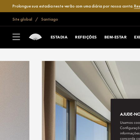
Prolongue sua estadia neste verão com uma diária por nossa conta.
Res
Site global
Santiago
ESTADIA
REFEIÇÕES
BEM-ESTAR
EX
AJUDE-NOS
Usamos cooki
Configuraçõe
informações 
concorda c