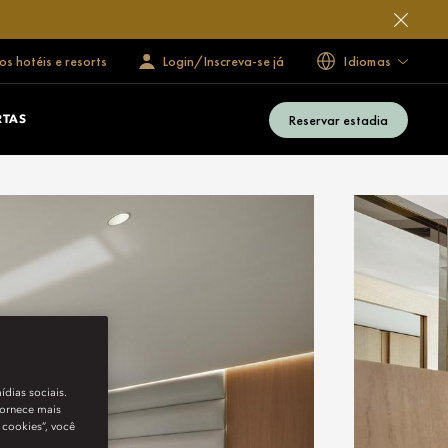
s hotéis e resorts
Login/Inscreva-se já
Idiomas
Reservar estadia
RTAS
ídias sociais.
fornece mais
 cookies”, você