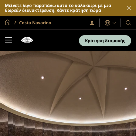
Μείνετε λίγο παραπάνω αυτό το καλοκαίρι με μια
δωρεάν διανυκτέρευση.
Κάντε κράτηση τώρα
Global Home
Costa Navarino
Σύνδεση
Γλώσσες
Τα
/
Ξενο
Συμμετοχή
τώρα
και
Κράτηση διαμονής
τα
θέρε
μας