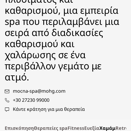
καθαρισμού, μια εμπειρία
spa που περιλαμβάνει μια
σειρά από διαδικασίες
καθαρισμού και
χαλάρωσης σε ένα
περιβάλλον γεμάτο με
ατμό.
mocna-spa@mohg.com
+30 27230 99000
Κάντε κράτηση για μια θεραπεία
Επισκόπηση
Θεραπείες spa
Fitness
Ευεξία
Χαμάμ
Retre