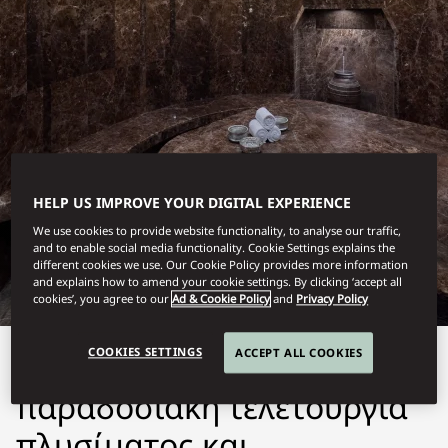
COSTA NAVARINO
HELP US IMPROVE YOUR DIGITAL EXPERIENCE
We use cookies to provide website functionality, to analyse our traffic,
ΧΑΜΆΜ
and to enable social media functionality. Cookie Settings explains the
different cookies we use. Our Cookie Policy provides more information
and explains how to amend your cookie settings. By clicking ‘accept all
cookies’, you agree to our
Ad & Cookie Policy
and
Privacy Policy
COOKIES SETTINGS
ACCEPT ALL COOKIES
Το χαμάμ είναι μια
παραδοσιακή τελετουργία
πλυσίματος και