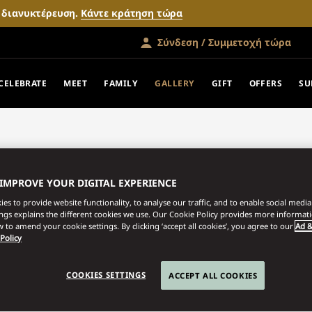
ν διανυκτέρευση.
Κάντε κράτηση τώρα
Σύνδεση / Συμμετοχή τώρα
CELEBRATE
MEET
FAMILY
GALLERY
GIFT
OFFERS
SU
 IMPROVE YOUR DIGITAL EXPERIENCE
es to provide website functionality, to analyse our traffic, and to enable social media 
ings explains the different cookies we use. Our Cookie Policy provides more informat
 to amend your cookie settings. By clicking ‘accept all cookies’, you agree to our
Ad &
 Policy
COOKIES SETTINGS
ACCEPT ALL COOKIES