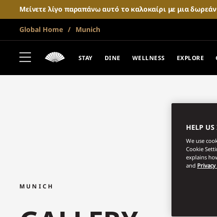
Μείνετε λίγο παραπάνω αυτό το καλοκαίρι με μια δωρεά
Global Home
Munich
STAY
DINE
WELLNESS
EXPLORE
HELP US
We use cooki
Cookie Sett
explains how
and
Privacy
MUNICH