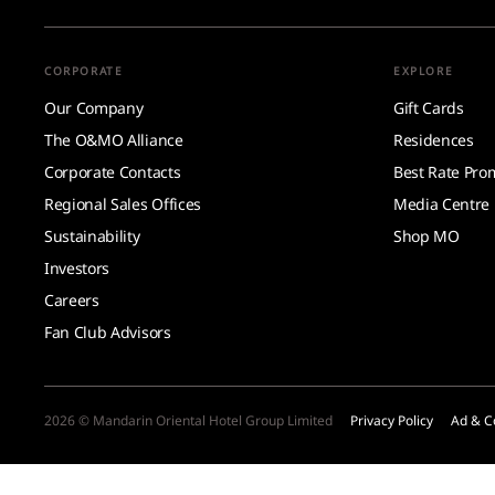
CORPORATE
EXPLORE
Our Company
Gift Cards
The O&MO Alliance
Residences
Corporate Contacts
Best Rate Pro
Regional Sales Offices
Media Centre
Sustainability
Shop MO
Investors
Careers
Fan Club Advisors
2026 © Mandarin Oriental Hotel Group Limited
Privacy Policy
Ad & C