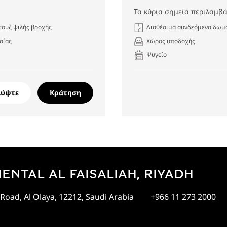
Τα κύρια σημεία περιλαμβά
τουζ ψιλής βροχής
Διαθέσιμα συνδεόμενα δωμ
σίας
Χώρος υποδοχής
Ψυγείο
λύψτε
Κράτηση
ENTAL AL FAISALIAH, RIYADH
 Road, Al Olaya, 12212, Saudi Arabia
+966 11 273 2000