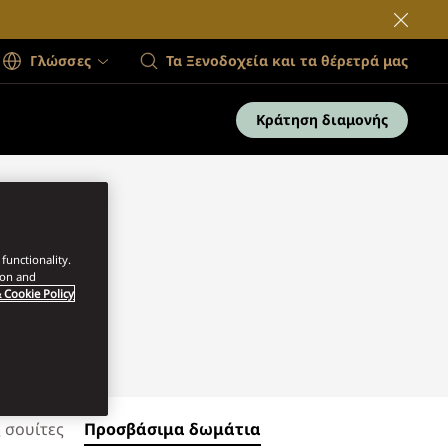
Γλώσσες
Τα Ξενοδοχεία και τα θέρετρά μας
Κράτηση διαμονής
s
functionality.
ion and
 Cookie Policy
ς σουίτες
Προσβάσιμα δωμάτια