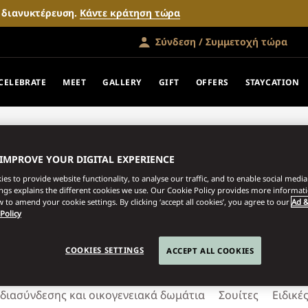
ν διανυκτέρευση.
Κάντε κράτηση τώρα
Σύνδεση / Συμμετοχή τώρα
CELEBRATE
MEET
GALLERY
GIFT
OFFERS
STAYCATION
mporary luxury with Arabian
 IMPROVE YOUR DIGITAL EXPERIENCE
s are some of the most spaciou
es to provide website functionality, to analyse our traffic, and to enable social media 
ings explains the different cookies we use. Our Cookie Policy provides more informat
 to amend your cookie settings. By clicking ‘accept all cookies’, you agree to our
Ad &
 Policy
COOKIES SETTINGS
ACCEPT ALL COOKIES
διασύνδεσης και οικογενειακά δωμάτια
Σουίτες
Ειδικέ