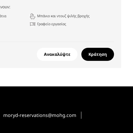
νουν:
άτια
Μπάνιο και ντουζ ψιλής βροχής
Γραφείο εργασίας
Ανακαλύψτε
Κράτηση
moryd-reservations@mohg.com