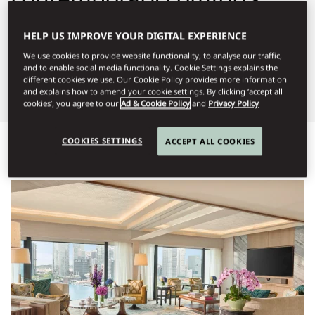
our rooms and suites
HELP US IMPROVE YOUR DIGITAL EXPERIENCE
exude a sense of
We use cookies to provide website functionality, to analyse our traffic,
and to enable social media functionality. Cookie Settings explains the
understated style.
different cookies we use. Our Cookie Policy provides more information
and explains how to amend your cookie settings. By clicking ‘accept all
cookies’, you agree to our
Ad & Cookie Policy
and
Privacy Policy
COOKIES SETTINGS
ACCEPT ALL COOKIES
Προβολή όλων
Δωμάτια
Δωμάτια με δυνατότητα δια