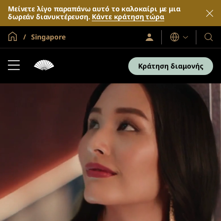
Μείνετε λίγο παραπάνω αυτό το καλοκαίρι με μια
δωρεάν διανυκτέρευση.
Κάντε κράτηση τώρα
Global Home
Singapore
Σύνδεση
Γλώσσες
Τα
/
Ξενο
Συμμετοχή
τώρα
και
Κράτηση διαμονής
τα
θέρε
μας