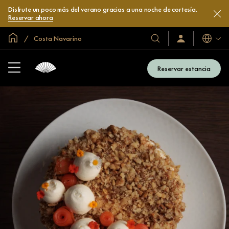
Disfrute un poco más del verano gracias a una noche de cortesía.
Reservar ahora
Inicio
Costa Navarino
Idiomas
Nuestros
Iniciar
sesión
hoteles
/
y
Unirse
Reservar estancia
ahora
resorts