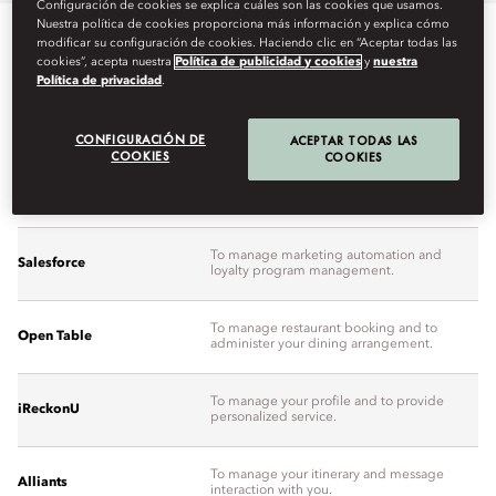
Configuración de cookies se explica cuáles son las cookies que usamos.
Nuestra política de cookies proporciona más información y explica cómo
modificar su configuración de cookies. Haciendo clic en “Aceptar todas las
cookies”, acepta nuestra
Política de publicidad y cookies
y
nuestra
Política de privacidad
.
Company Name
Purpose
CONFIGURACIÓN DE
ACEPTAR TODAS LAS
COOKIES
COOKIES
To manage reservations from all channels, to
Aven Hospitality
facilitate your stay arrangement and to
provide gift card management.
To manage marketing automation and
Salesforce
loyalty program management.
To manage restaurant booking and to
Open Table
administer your dining arrangement.
To manage your profile and to provide
iReckonU
personalized service.
To manage your itinerary and message
Alliants
interaction with you.