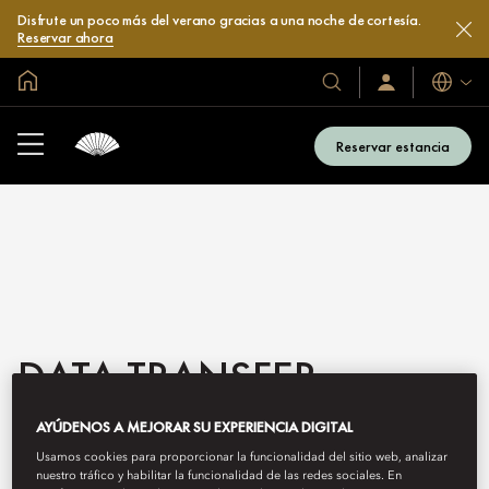
Disfrute un poco más del verano gracias a una noche de cortesía.
Reservar ahora
Inicio
Idiomas
Nuestros
Iniciar
sesión
hoteles
/
y
Unirse
Reservar estancia
ahora
resorts
DATA TRANSFER
OUTSIDE THE PRC
AYÚDENOS A MEJORAR SU EXPERIENCIA DIGITAL
Usamos cookies para proporcionar la funcionalidad del sitio web, analizar
nuestro tráfico y habilitar la funcionalidad de las redes sociales. En