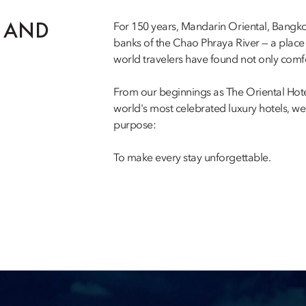
Y AND
For 150 years, Mandarin Oriental, Bangko
banks of the Chao Phraya River — a place w
world travelers have found not only comfo
From our beginnings as The Oriental Hote
world's most celebrated luxury hotels, w
purpose:
To make every stay unforgettable.