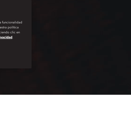
la funcionalidad
stra política
iendo clic en
rivacidad
.