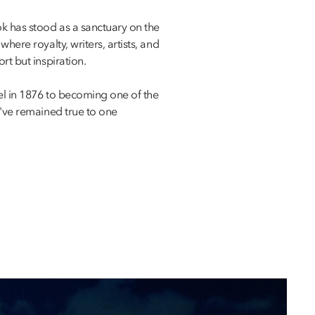
k has stood as a sanctuary on the
here royalty, writers, artists, and
rt but inspiration.
l in 1876 to becoming one of the
e've remained true to one