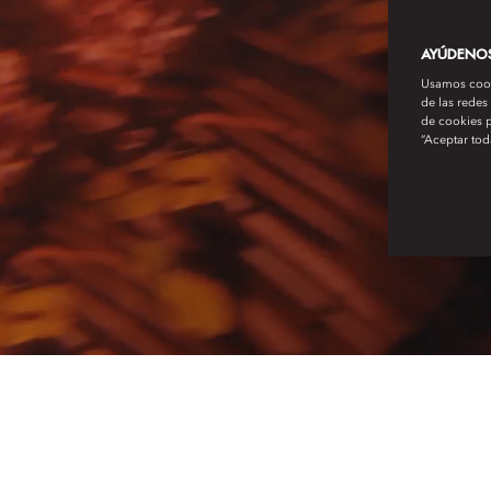
AYÚDENOS 
Usamos cooki
de las redes
de cookies p
“Aceptar tod