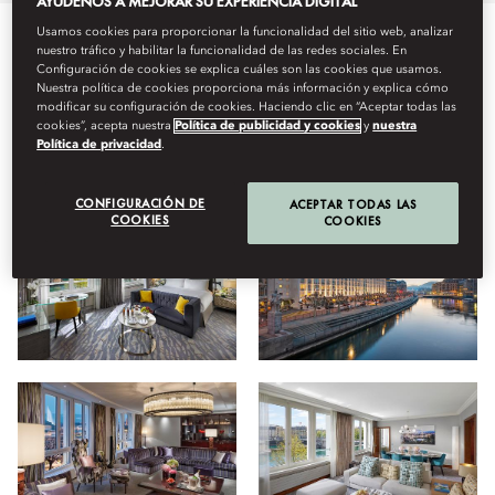
AYÚDENOS A MEJORAR SU EXPERIENCIA DIGITAL
Usamos cookies para proporcionar la funcionalidad del sitio web, analizar
nuestro tráfico y habilitar la funcionalidad de las redes sociales. En
Todo
Estancia
Hotel
Instalaciones
Bienestar
F
Configuración de cookies se explica cuáles son las cookies que usamos.
Nuestra política de cookies proporciona más información y explica cómo
modificar su configuración de cookies. Haciendo clic en “Aceptar todas las
cookies”, acepta nuestra
Política de publicidad y cookies
y
nuestra
Ver
Política de privacidad
.
CONFIGURACIÓN DE
ACEPTAR TODAS LAS
COOKIES
COOKIES