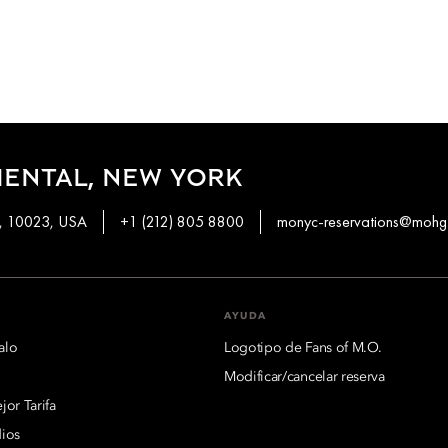
ENTAL, NEW YORK
k, 10023, USA
+1 (212) 805 8800
monyc-reservations@mohg
AYUDA
alo
Logotipo de Fans of M.O.
Modificar/cancelar reserva
or Tarifa
ios