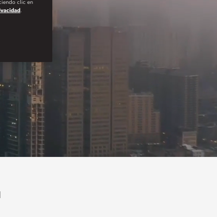
iendo clic en
rivacidad
.
a