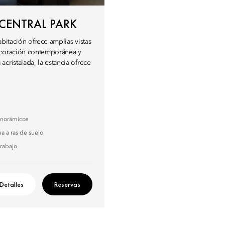
 CENTRAL PARK
bitación ofrece amplias vistas
decoración contemporánea y
cristalada, la estancia ofrece
anorámicos
a a ras de suelo
trabajo
Detalles
Reservas