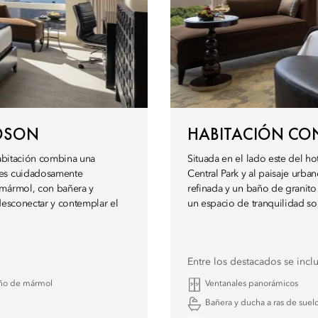
UDSON
HABITACIÓN CON
habitación combina una
Situada en el lado este del ho
les cuidadosamente
Central Park y al paisaje ur
 mármol, con bañera y
refinada y un baño de granito
desconectar y contemplar el
un espacio de tranquilidad so
Entre los destacados se incl
ño de mármol
Ventanales panorámicos
Bañera y ducha a ras de suel