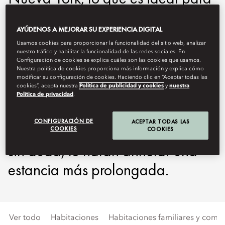
familias, parejas o viajeros de
AYÚDENOS A MEJORAR SU EXPERIENCIA DIGITAL
negocios. Desde la
Usamos cookies para proporcionar la funcionalidad del sitio web, analizar
majestuosidad de nuestras suites
nuestro tráfico y habilitar la funcionalidad de las redes sociales. En
Configuración de cookies se explica cuáles son las cookies que usamos.
cinco estrellas, podrá admirar
Nuestra política de cookies proporciona más información y explica cómo
modificar su configuración de cookies. Haciendo clic en “Aceptar todas las
cookies”, acepta nuestra
Política de publicidad y cookies
y
nuestra
Central Park, el río Hudson y el
Política de privacidad
.
emblemático horizonte urbano,
CONFIGURACIÓN DE
ACEPTAR TODAS LAS
en habitaciones espaciosas que,
COOKIES
COOKIES
sin duda, le harán anhelar una
estancia más prolongada.
Ver todo
Habitaciones
Habitaciones familiares y comu