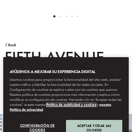
Back
FIFTH AVENUE
NEW YORK
AYÚDENOS A MEJORAR SU EXPERIENCIA DIGITAL
Usamos cookies para proporcionar la funcionalidad del sitio web, analizar
nuestro tráfico y habilitar la funcionalidad de las redes sociales. En
Configuración de cookies se explica cuáles son las cookies que usamos.
Nuestra política de cookies proporciona más información y explica cómo
Learn More
modificar su configuración de cookies. Haciendo clic en “Aceptar todas las
cookies”, acepta nuestra
Política de publicidad y cookies
y
nuestra
Política de privacidad
.
CONFIGURACIÓN DE
ACEPTAR TODAS LAS
COOKIES
COOKIES