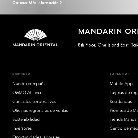
Obtener Más Información
MANDARIN OR
8th Floor, One Island East, T
EMPRESA
EXPLORAR
Nuestra compañía
Mobile App
O&MO Alliance
Tarjetas de reg
Contactos corporativos
Residencias
Oficinas regionales de ventas
Promesa de Mej
Sostenibilidad
Tienda Mandari
Inversores
Centro de med
Oportunidades laborales