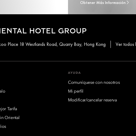
Obtener Más Información
IENTAL HOTEL GROUP
aikoo Place 18 Westlands Road, Quarry Bay, Hong Kong
Ver todos 
AYUDA
Comuníquese con nosotros
alo
Mi perfil
Modificar/cancelar reserva
or Tarifa
n Oriental
ios