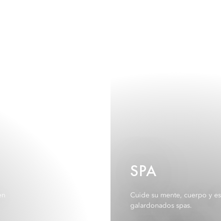
SPA
en
Cuide su mente, cuerpo y es
galardonados spas.