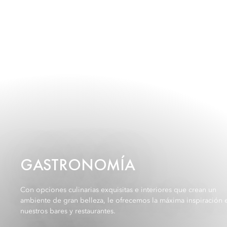
GASTRONOMÍA
Con opciones culinarias exquisitas e interiores que crean un
ambiente de gran belleza, le ofrecemos la máxima inspiración 
nuestros bares y restaurantes.