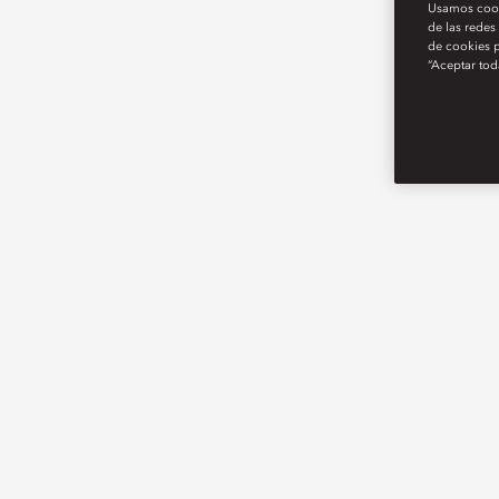
Usamos cooki
de las redes
de cookies p
“Aceptar tod