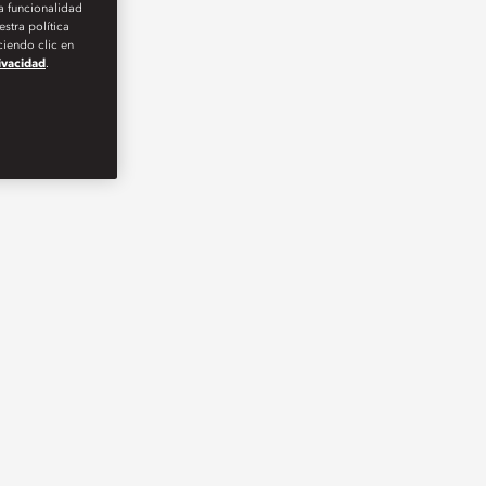
la funcionalidad
stra política
iendo clic en
rivacidad
.