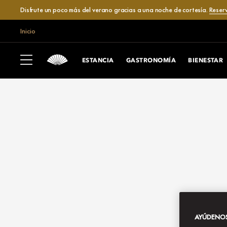
Disfrute un poco más del verano gracias a una noche de cortesía.
Reser
Inicio
ESTANCIA
GASTRONOMÍA
BIENESTAR
AYÚDENOS 