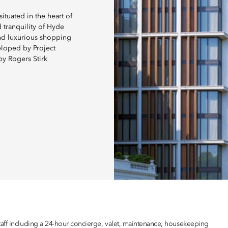
tuated in the heart of
 tranquility of Hyde
and luxurious shopping
veloped by Project
by Rogers Stirk
taff including a 24-hour concierge, valet, maintenance, housekeeping