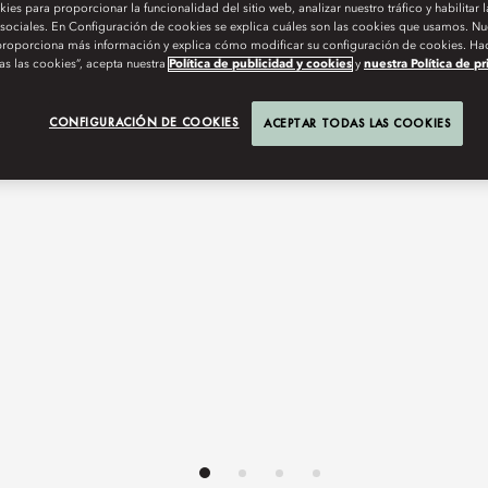
es para proporcionar la funcionalidad del sitio web, analizar nuestro tráfico y habilitar 
 sociales. En Configuración de cookies se explica cuáles son las cookies que usamos. Nue
roporciona más información y explica cómo modificar su configuración de cookies. Hac
as las cookies”, acepta nuestra
Política de publicidad y cookies
y
nuestra Política de p
CONFIGURACIÓN DE COOKIES
ACEPTAR TODAS LAS COOKIES