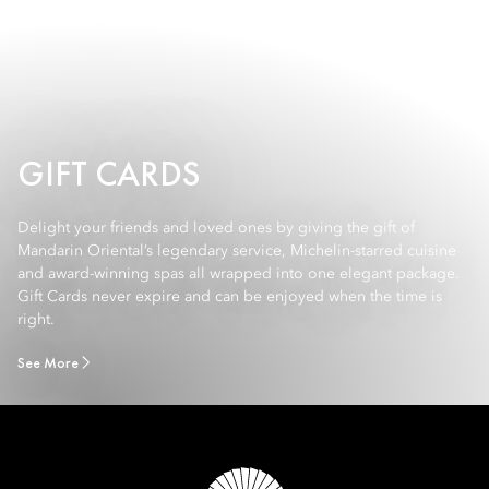
GIFT CARDS
Delight your friends and loved ones by giving the gift of
Mandarin Oriental’s legendary service, Michelin-starred cuisine
and award-winning spas all wrapped into one elegant package.
Gift Cards never expire and can be enjoyed when the time is
right.
See More