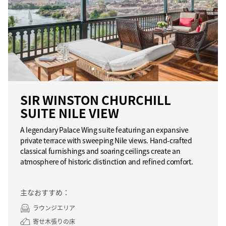
SIR WINSTON CHURCHILL
SUITE NILE VIEW
A legendary Palace Wing suite featuring an expansive
private terrace with sweeping Nile views. Hand-crafted
classical furnishings and soaring ceilings create an
atmosphere of historic distinction and refined comfort.
主なおすすめ：
ラウンジエリア
寄せ木張りの床