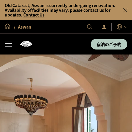
Old Cataract, Aswan is currently undergoing renovation.
Availability of facilities may vary; please contact us for
updates.
Contact Us
グローバル ホーム
Aswan
サ
当
表
イ
示
社
ン
言
の
イ
宿泊のご予約
語
ン
ホ
／
テ
今
す
ル
ぐ
＆
入
会
リ
ゾ
ー
ト