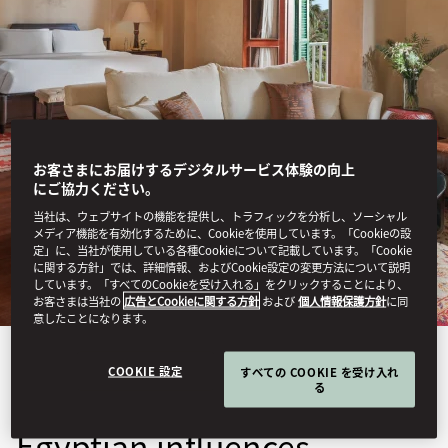
お客さまにお届けするデジタルサービス体験の向上
にご協力ください。
OLD CATARACT, ASWAN
当社は、ウェブサイトの機能を提供し、トラフィックを分析し、ソーシャル
メディア機能を有効化するために、Cookieを使用しています。「Cookieの設
STAY
定」に、当社が使用している各種Cookieについて記載しています。「Cookie
に関する方針」では、詳細情報、およびCookie設定の変更方法について説明
しています。「すべてのCookieを受け入れる」をクリックすることにより、
お客さまは当社の
広告とCookieに関する方針
および
個人情報保護方針
に同
意したことになります。
The Palace’s rooms and
COOKIE 設定
すべての COOKIE を受け入れ
る
suites blend elegance with
Egyptian influences,