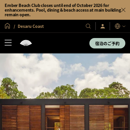
Ember Beach Club closes until end of October 2026 for
enhancements. Pool, dining & beach access at main building
remain open.
グローバル ホーム
Desaru Coast
サ
当
表
イ
示
社
ン
言
の
イ
宿泊のご予約
語
ン
ホ
／
テ
今
す
ル
ぐ
＆
入
会
リ
ゾ
ー
ト