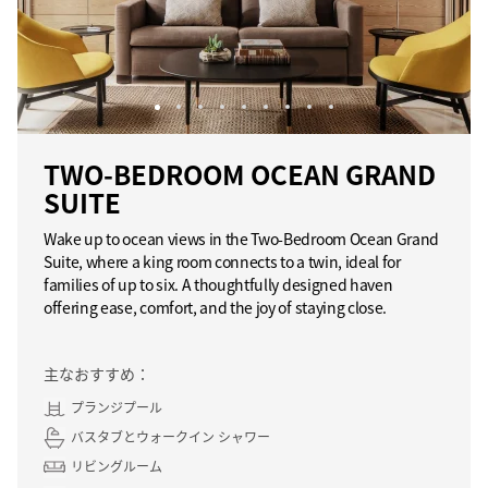
TWO-BEDROOM OCEAN GRAND
SUITE
Wake up to ocean views in the Two-Bedroom Ocean Grand
Suite, where a king room connects to a twin, ideal for
families of up to six. A thoughtfully designed haven
offering ease, comfort, and the joy of staying close.
主なおすすめ：
プランジプール
バスタブとウォークイン シャワー
リビングルーム