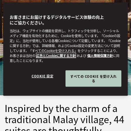
お客さまにお届けするデジタルサービス体験の向上
にご協力ください。
当社は、ウェブサイトの機能を提供し、トラフィックを分析し、ソーシャル
メディア機能を有効化するために、Cookieを使用しています。「Cookieの設
定」に、当社が使用している各種Cookieについて記載しています。「Cookie
に関する方針」では、詳細情報、およびCookie設定の変更方法について説明
しています。「すべてのCookieを受け入れる」をクリックすることにより、
お客さまは当社の
広告とCookieに関する方針
および
個人情報保護方針
に同
DESARU COAST
意したことになります。
STAY
COOKIE 設定
すべての COOKIE を受け入れ
る
Inspired by the charm of a
traditional Malay village, 44
suites are thoughtfully