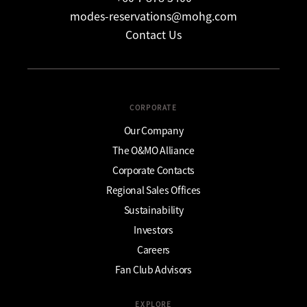
modes-reservations@mohg.com
Contact Us
CORPORATE
Our Company
The O&MO Alliance
Corporate Contacts
Regional Sales Offices
Sustainability
Investors
Careers
Fan Club Advisors
EXPLORE