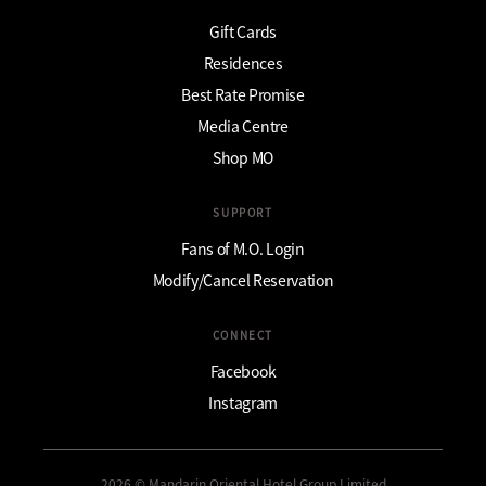
Gift Cards
Residences
Best Rate Promise
Media Centre
Shop MO
SUPPORT
Fans of M.O. Login
Modify/Cancel Reservation
CONNECT
Facebook
Instagram
2026 © Mandarin Oriental Hotel Group Limited