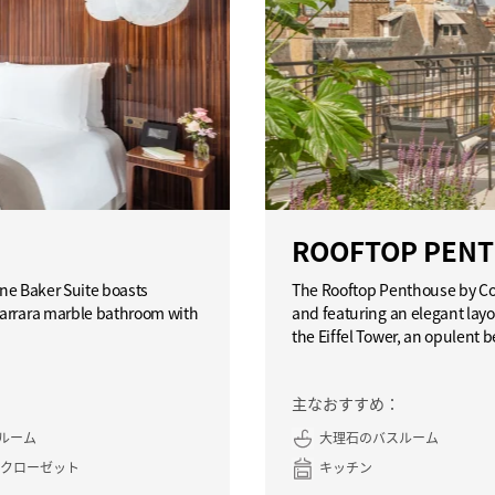
ROOFTOP PENT
ine Baker Suite boasts
The Rooftop Penthouse by Copp
Carrara marble bathroom with
and featuring an elegant layo
the Eiffel Tower, an opulent
主なおすすめ：
ルーム
大理石のバスルーム
 クローゼット
キッチン