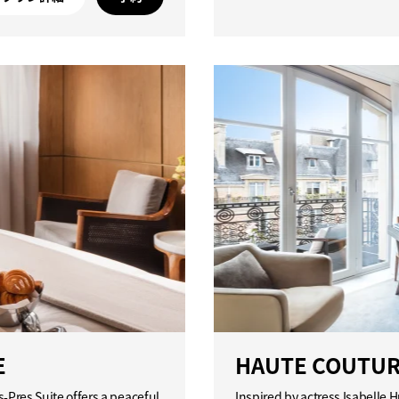
E
HAUTE COUTURE
s-Pres Suite offers a peaceful
Inspired by actress Isabelle 