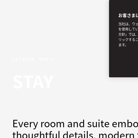
お客さま
当社は、ウェ
を使用してい
方針」では、
リックする
ます。
LUTETIA, PARIS
STAY
Every room and suite embod
thoughtful details, moder