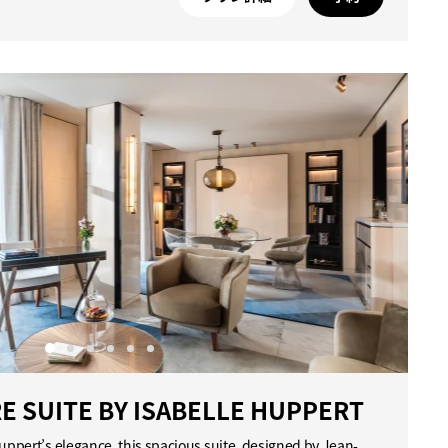
 SUITE BY ISABELLE HUPPERT
Huppert’s elegance, this spacious suite, designed by Jean-