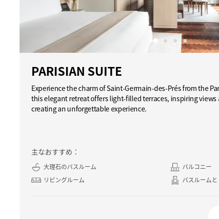
PARISIAN SUITE
Experience the charm of Saint-Germain-des-Prés from the Pari
this elegant retreat offers light-filled terraces, inspiring view
creating an unforgettable experience.
主なおすすめ：
大理石のバスルーム
バルコニー
リビングルーム
バスルームと