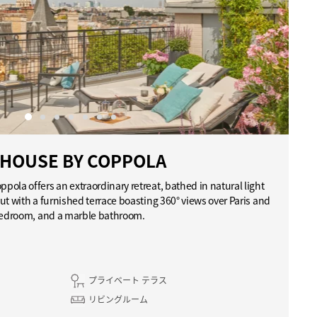
HOUSE BY COPPOLA
ola offers an extraordinary retreat, bathed in natural light
ut with a furnished terrace boasting 360° views over Paris and
 bedroom, and a marble bathroom.
プライベート テラス
リビングルーム