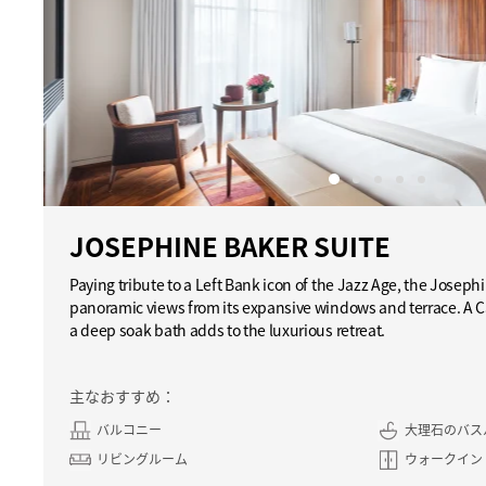
JOSEPHINE BAKER SUITE
Paying tribute to a Left Bank icon of the Jazz Age, the Joseph
panoramic views from its expansive windows and terrace. A 
a deep soak bath adds to the luxurious retreat.
主なおすすめ：
バルコニー
大理石のバス
リビングルーム
ウォークイン