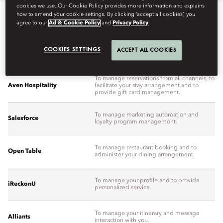
cookies we use. Our Cookie Policy provides more information and explains
how to amend your cookie settings. By clicking ‘accept all cookies’, you
agree to our
Ad & Cookie Policy
and
Privacy Policy
COOKIES SETTINGS
ACCEPT ALL COOKIES
Company Name
Purpose
To manage reservations from all channels, to
Aven Hospitality
facilitate your stay arrangement and to
provide gift card management.
To manage marketing automation and
Salesforce
loyalty program management.
To manage restaurant booking and to
Open Table
administer your dining arrangement.
To manage your profile and to provide
iReckonU
personalized service.
To manage your itinerary and message
Alliants
interaction with you.