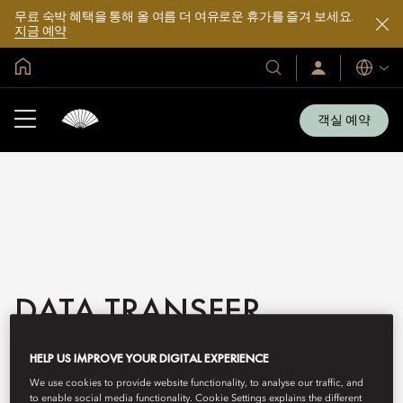
무료 숙박 혜택을 통해 올 여름 더 여유로운 휴가를 즐겨 보세요.
지금 예약
글로벌 홈
호
로
언
그
어
텔
인
및
/
객실 예약
지
리
금
조
가
입
트
소
개
DATA TRANSFER
OUTSIDE THE PRC
HELP US IMPROVE YOUR DIGITAL EXPERIENCE
We use cookies to provide website functionality, to analyse our traffic, and
to enable social media functionality. Cookie Settings explains the different