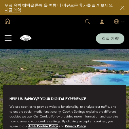
무료 숙박 혜택을 통해 올 여름 더 여유로운 휴가를 즐겨 보세요.
지금 예약
글로벌 홈
호
로
언
그
어
텔
인
및
/
객실 예약
지
리
금
조
가
입
트
소
개
HELP US IMPROVE YOUR DIGITAL EXPERIENCE
We use cookies to provide website functionality, to analyse our traffic, and
to enable social media functionality. Cookie Settings explains the different
cookies we use. Our Cookie Policy provides more information and explains
how to amend your cookie settings. By clicking ‘accept all cookies’, you
agree to our
Ad & Cookie Policy
and
Privacy Policy