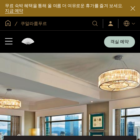
무료 숙박 혜택을 통해 올 여름 더 여유로운 휴가를 즐겨 보세요.
지금 예약
글로벌 홈
쿠알라룸푸르
호
로
언
그
어
텔
인
및
/
객실 예약
지
리
금
조
가
입
트
소
개