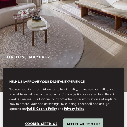
LONDON, MAYFAIR
STAY
HELP US IMPROVE YOUR DIGITAL EXPERIENCE
We use cookies to provide website functionality, to analyse our traffic, and
to enable social media functionality. Cookie Settings explains the different
cookies we use. Our Cookie Policy provides more information and explains
Exceptional contemporary design
how to amend your cookie settings. By clicking ‘accept all cookies’, you
agree to our
Ad & Cookie Policy
and
Privacy Policy
with hand-painted de Gournay
wallpapers, our tranquil rooms
COOKIES SETTINGS
ACCEPT ALL COOKIES