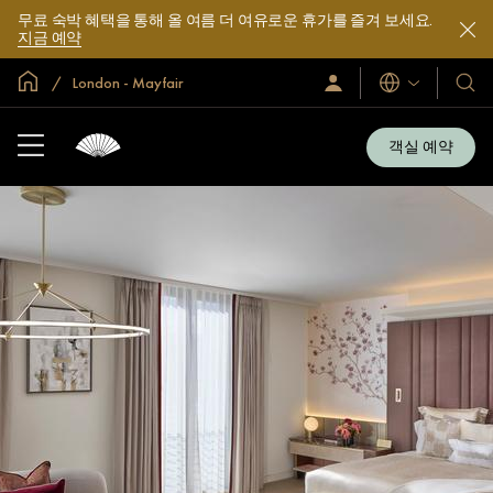
무료 숙박 혜택을 통해 올 여름 더 여유로운 휴가를 즐겨 보세요.
지금 예약
글로벌 홈
London - Mayfair
로
언
호
그
어
텔
인
및
/
객실 예약
지
리
금
조
가
입
트
소
개