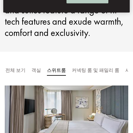
and suites feature a range of hi-
tech features and exude warmth,
comfort and exclusivity.
전체 보기
객실
스위트룸
커넥팅 룸 및 패밀리 룸
시