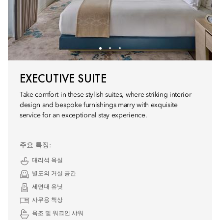
EXECUTIVE SUITE
Take comfort in these stylish suites, where striking interior
design and bespoke furnishings marry with exquisite
service for an exceptional stay experience.
주요 특징:
대리석 욕실
별도의 거실 공간
세면대 유닛
사무용 책상
욕조 및 워크인 샤워