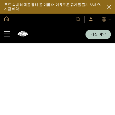
무료 숙박 혜택을 통해 올 여름 더 여유로운 휴가를 즐겨 보세요.
지금 예약
글로벌 홈
호
로
언
그
어
텔
인
및
/
객실 예약
지
리
금
조
가
입
트
소
개