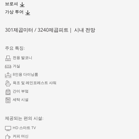
브로셔
가상 투어
301
제곱미터 /
3240
제곱피트
시내 전망
주요 특징:
전용 발코니
거실
8인용 다이닝룸
욕조 및 레인포레스트 샤워
간이 부엌
세탁 시설
제공되는 편의 시설:
HD 스마트 TV
커피 머신