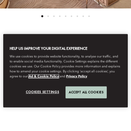
모든 객실 보기
HELP US IMPROVE YOUR DIGITAL EXPERIENCE
포베드룸 레지덴셜 스
We use cookies to provide website functionality, to analyse our traffic, and
to enable social media functionality. Cookie Settings explains the different
cookies we use. Our Cookie Policy provides more information and explains
how to amend your cookie settings. By clicking ‘accept all cookies’, you
위트(발코니)
agree to our
Ad & Cookie Policy
and
Privacy Policy
COOKIES SETTINGS
ACCEPT ALL COOKIES
넓은 거실, 완비된 간이 부엌이 마련되어 있는 정교하게 갖춰진 포
베드룸 레지덴셜 스위트룸은 단기 및 장기 투숙객 모두에게 완벽합
니다.