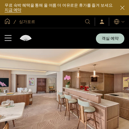
무료 숙박 혜택을 통해 올 여름 더 여유로운 휴가를 즐겨 보세요.
지금 예약
글로벌 홈
싱가포르
호
로
언
그
어
텔
인
및
/
객실 예약
지
리
금
조
가
입
트
소
개