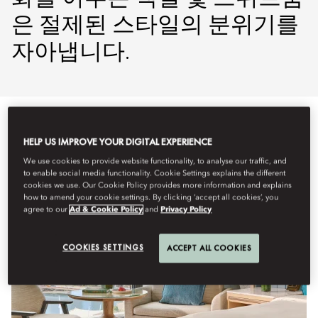
은 절제된 스타일의 분위기를
자아냅니다.
전체 보기
객실
커넥팅 룸 및 패밀리 룸
스위트룸
시
HELP US IMPROVE YOUR DIGITAL EXPERIENCE
We use cookies to provide website functionality, to analyse our traffic, and
to enable social media functionality. Cookie Settings explains the different
cookies we use. Our Cookie Policy provides more information and explains
how to amend your cookie settings. By clicking ‘accept all cookies’, you
agree to our
Ad & Cookie Policy
and
Privacy Policy
COOKIES SETTINGS
ACCEPT ALL COOKIES