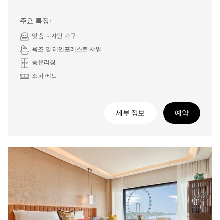
주요 특징:
맞춤 디자인 가구
욕조 및 레인포레스트 샤워
통유리창
소파 베드
세부 정보
예약