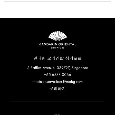
guests, a hot tub and a fully equipped chef's kitchen designed
Yes. Mandarin Oriental, Singapore offers family rooms
for private dining.
designed to allow families and larger groups to stay together
while enjoying separate living spaces. Selected rooms also
feature a sofa bed.
만다린 오리엔탈 싱가포르
5 Raffles Avenue, 039797, Singapore
+65 6338 0066
mosin-reservations@mohg.com
문의하기