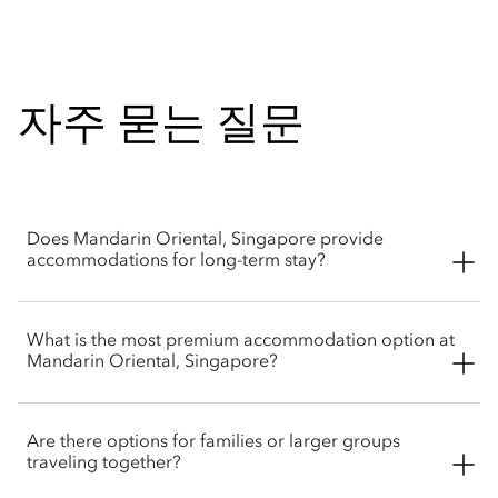
자주 묻는 질문
Does Mandarin Oriental, Singapore provide
accommodations for long-term stay?
Yes. Mandarin Oriental, Singapore offers multi-bedroom
What is the most premium accommodation option at
Residential Suites designed for long-term stays. These
Mandarin Oriental, Singapore?
residential-style accommodations feature fully equipped
kitchenettes and private in-unit laundry facilities, ensuring
maximum comfort and convenience.
The most premium option is the Four Bedroom Royal Marina
Are there options for families or larger groups
Bay Penthouse, located on the hotel’s uppermost floor. This
traveling together?
393-square-meter (4,230-square-foot) penthouse features four
bedrooms, a large living area, a dining room that seats ten