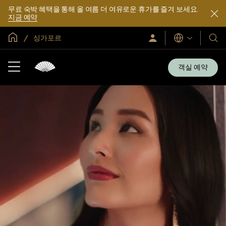
무료 숙박 혜택을 통해 올 여름 더 여유로운 휴가를 즐겨 보세요.
지금 예약
글로벌 홈
싱가포르
로
언
호
그
어
텔
인
및
/
객실 예약
지
리
금
조
가
입
트
소
개