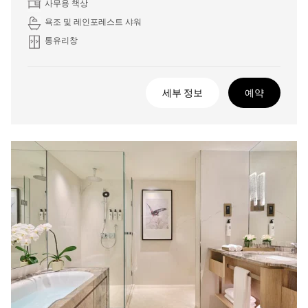
사무용 책상
욕조 및 레인포레스트 샤워
통유리창
세부 정보
예약