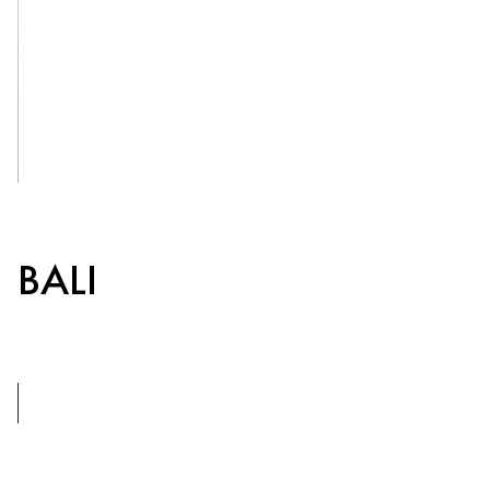
CROATIA
LOPUD
1483
See Inside
BALI
8+1
BEDROOMS