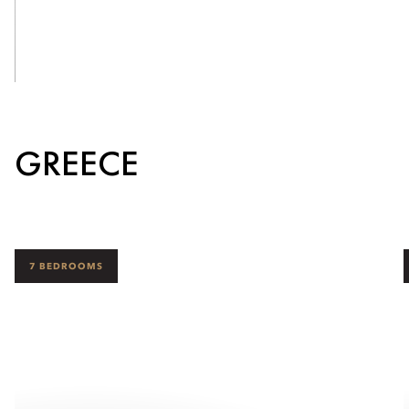
See Inside
GREECE
7 BEDROOMS