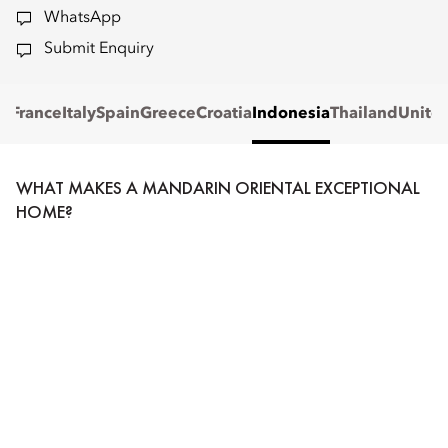
WhatsApp
Submit Enquiry
France
Italy
Spain
Greece
Croatia
Indonesia
Thailand
Unite
WHAT MAKES A MANDARIN ORIENTAL EXCEPTIONAL
HOME?