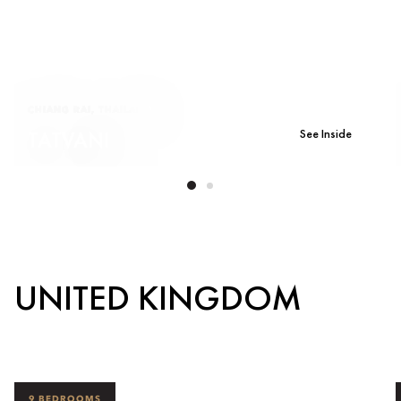
CHIANG RAI, THAILAND
See Inside
TATVANI
UNITED KINGDOM
9 BEDROOMS