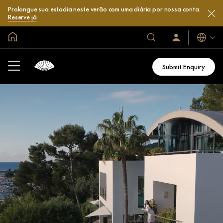
Prolongue sua estadia neste verão com uma diária por nossa conta.
Reserve já
Site global
Idiomas
Nossos
Login/Inscreva-
se
hotéis
já
e
Submit Enquiry
resorts