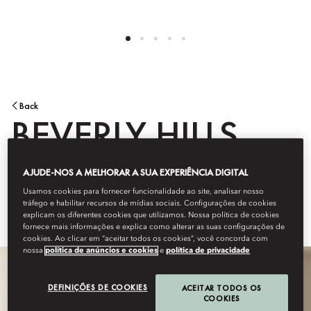
Back
BEVERLY HILLS
AJUDE-NOS A MELHORAR A SUA EXPERIÊNCIA DIGITAL
Learn More
Usamos cookies para fornecer funcionalidade ao site, analisar nosso
tráfego e habilitar recursos de mídias sociais. Configurações de cookies
explicam os diferentes cookies que utilizamos. Nossa política de cookies
fornece mais informações e explica como alterar as suas configurações de
cookies. Ao clicar em “aceitar todos os cookies”, você concorda com
nossa
política de anúncios e cookies
e
política de privacidade
DEFINIÇÕES DE COOKIES
ACEITAR TODOS OS
COOKIES