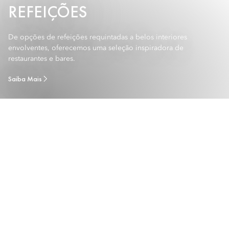
REFEIÇÕES
De opções de refeições requintadas a belos interiores
envolventes, oferecemos uma seleção inspiradora de
restaurantes e bares.
Saiba Mais