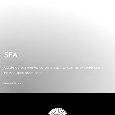
SPA
Cuide de sua mente, corpo e espírito com as experiências em
nossos spas premiados.
Saiba Mais