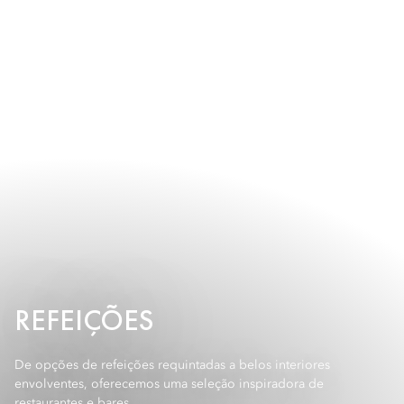
REFEIÇÕES
De opções de refeições requintadas a belos interiores
envolventes, oferecemos uma seleção inspiradora de
restaurantes e bares.