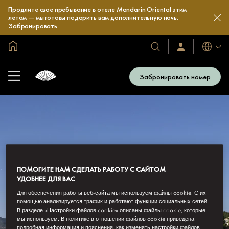
Продлите свое пребывание в отеле Mandarin Oriental этим
летом — мы готовы подарить вам дополнительную ночь.
Забронировать
Главная
Языки
Наши
Войти/
зарегистрироват
отели
и
Забронировать номер
курорты
ПОМОГИТЕ НАМ СДЕЛАТЬ РАБОТУ С САЙТОМ
УДОБНЕЕ ДЛЯ ВАС
Для обеспечения работы веб-сайта мы используем файлы cookie. С их
помощью анализируется трафик и работают функции социальных сетей.
В разделе «Настройки файлов cookie» описаны файлы cookie, которые
мы используем. В политике в отношении файлов cookie приведена
подробная информация и пояснения, как изменять настройки файлов