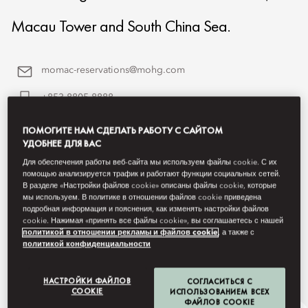
Macau Tower and South China Sea.
momac-reservations@mohg.com
+853 8805 8888
Contact Us
ПОМОГИТЕ НАМ СДЕЛАТЬ РАБОТУ С САЙТОМ
УДОБНЕЕ ДЛЯ ВАС
Для обеспечения работы веб-сайта мы используем файлы cookie. С их
помощью анализируется трафик и работают функции социальных сетей.
В разделе «Настройки файлов cookie» описаны файлы cookie, которые
мы используем. В политике в отношении файлов cookie приведена
подробная информация и пояснения, как изменять настройки файлов
cookie. Нажимая «принять все файлы cookie», вы соглашаетесь с нашей
политикой в отношении рекламы и файлов cookie
, а также с
политикой конфиденциальности
НАСТРОЙКИ ФАЙЛОВ
СОГЛАСИТЬСЯ С
COOKIE
ИСПОЛЬЗОВАНИЕМ ВСЕХ
ФАЙЛОВ COOKIE