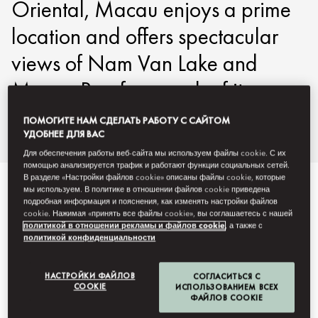
Oriental, Macau enjoys a prime
location and offers spectacular
views of Nam Van Lake and
Macau Bay from each of its
guestrooms.
ПОМОГИТЕ НАМ СДЕЛАТЬ РАБОТУ С САЙТОМ
УДОБНЕЕ ДЛЯ ВАС
Для обеспечения работы веб-сайта мы используем файлы cookie. С их
помощью анализируется трафик и работают функции социальных сетей.
В разделе «Настройки файлов cookie» описаны файлы cookie, которые
мы используем. В политике в отношении файлов cookie приведена
подробная информация и пояснения, как изменять настройки файлов
Смотреть все
Номера
Люксы
Номера для людей с
cookie. Нажимая «принять все файлы cookie», вы соглашаетесь с нашей
политикой в отношении рекламы и файлов cookie
, а также с
политикой конфиденциальности
НАСТРОЙКИ ФАЙЛОВ
СОГЛАСИТЬСЯ С
COOKIE
ИСПОЛЬЗОВАНИЕМ ВСЕХ
ФАЙЛОВ COOKIE