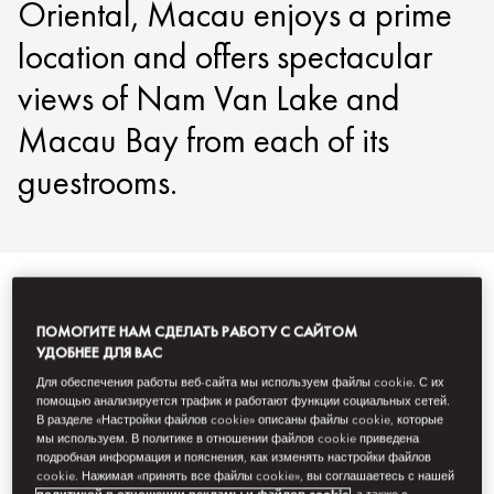
Oriental, Macau enjoys a prime
location and offers spectacular
views of Nam Van Lake and
Macau Bay from each of its
guestrooms.
Смотреть все
Номера
Люксы
Номера для людей с
ПОМОГИТЕ НАМ СДЕЛАТЬ РАБОТУ С САЙТОМ
УДОБНЕЕ ДЛЯ ВАС
Для обеспечения работы веб-сайта мы используем файлы cookie. С их
помощью анализируется трафик и работают функции социальных сетей.
В разделе «Настройки файлов cookie» описаны файлы cookie, которые
мы используем. В политике в отношении файлов cookie приведена
подробная информация и пояснения, как изменять настройки файлов
cookie. Нажимая «принять все файлы cookie», вы соглашаетесь с нашей