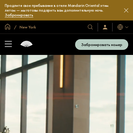
Продлите свое пребывание в отеле Mandarin Oriental этим
летом — мы готовы подарить вам дополнительную ночь.
Забронировать
Главная
New York
Языки
Наши
Войти/
зарегистрироват
отели
и
Забронировать номер
курорты