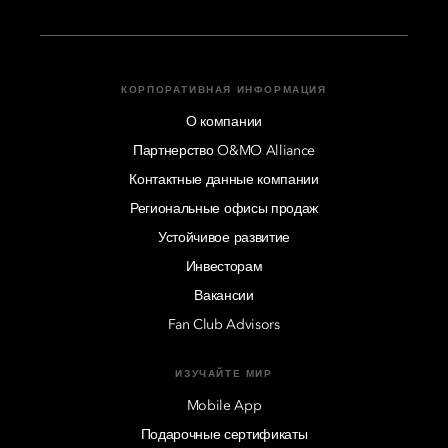
копирования, переноса, исправления, удаления
ваших Персональных данных и (или) запрета на их
обработку. Для этого обратитесь в компанию MOHG
по адресу
dataprivacyofficer@mohg.com
. Кроме того,
вы имеете право подать жалобу в местный
КОРПОРАТИВНАЯ ИНФОРМАЦИЯ
надзорный орган.
О компании
Партнерство O&MO Alliance
Контактные данные компании
Региональные офисы продаж
Устойчивое развитие
Инвесторам
Вакансии
Fan Club Advisors
ИЗУЧАЙТЕ МИР
Mobile App
Подарочные сертификаты