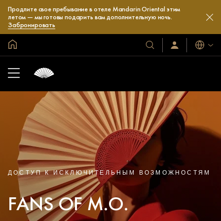
Продлите свое пребывание в отеле Mandarin Oriental этим
летом — мы готовы подарить вам дополнительную ночь.
Забронировать
Главная
Языки
Наши
Войти/
зарегистрироват
отели
и
курорты
ДОСТУП К ИСКЛЮЧИТЕЛЬНЫМ ВОЗМОЖНОСТЯМ
FANS OF M.O.