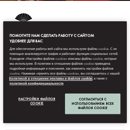
Постоянные
гости
Mandarin
Oriental
ПОМОГИТЕ НАМ СДЕЛАТЬ РАБОТУ С САЙТОМ
СТАНЬТЕ УЧАСТНИКОМ ПРОГРАММЫ
УДОБНЕЕ ДЛЯ ВАС
FANS OF M.O.
Для обеспечения работы веб-сайта мы используем файлы cookie. С их
помощью анализируется трафик и работают функции социальных сетей.
В разделе «Настройки файлов cookie» описаны файлы cookie, которые
мы используем. В политике в отношении файлов cookie приведена
Обращение
подробная информация и пояснения, как изменять настройки файлов
cookie. Нажимая «принять все файлы cookie», вы соглашаетесь с нашей
политикой в отношении рекламы и файлов cookie
, а также с
политикой конфиденциальности
Имя
НАСТРОЙКИ ФАЙЛОВ
СОГЛАСИТЬСЯ С
COOKIE
ИСПОЛЬЗОВАНИЕМ ВСЕХ
ФАЙЛОВ COOKIE
Фамилия