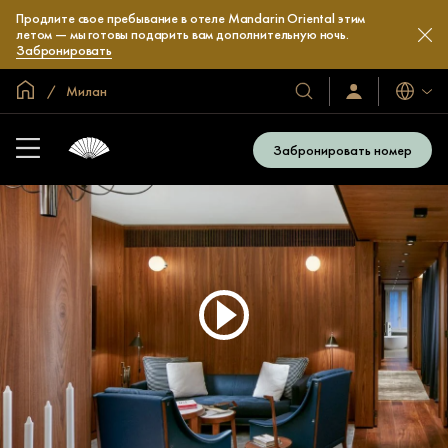
Продлите свое пребывание в отеле Mandarin Oriental этим
летом — мы готовы подарить вам дополнительную ночь.
Забронировать
Главная
Милан
Языки
Наши
Войти/
зарегистрироват
отели
и
Забронировать номер
курорты