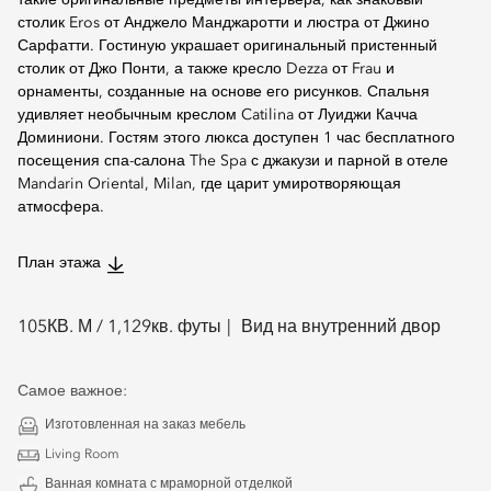
такие оригинальные предметы интерьера, как знаковый
столик Eros от Анджело Манджаротти и люстра от Джино
Сарфатти. Гостиную украшает оригинальный пристенный
столик от Джо Понти, а также кресло Dezza от Frau и
орнаменты, созданные на основе его рисунков. Спальня
удивляет необычным креслом Catilina от Луиджи Качча
Доминиони. Гостям этого люкса доступен 1 час бесплатного
посещения спа-салона The Spa с джакузи и парной в отеле
Mandarin Oriental, Milan, где царит умиротворяющая
атмосфера.
План этажа
105
КВ. М /
1,129
кв. футы
Вид на внутренний двор
Самое важное:
Изготовленная на заказ мебель
Living Room
Ванная комната с мраморной отделкой