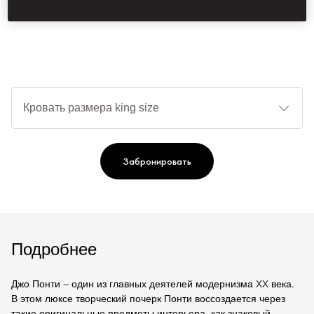
душевой кабиной и ванной Agape.
Ти
кр
Забронировать
Подробнее
Джо Понти — один из главных деятелей модернизма XX века.
В этом люксе творческий почерк Понти воссоздается через