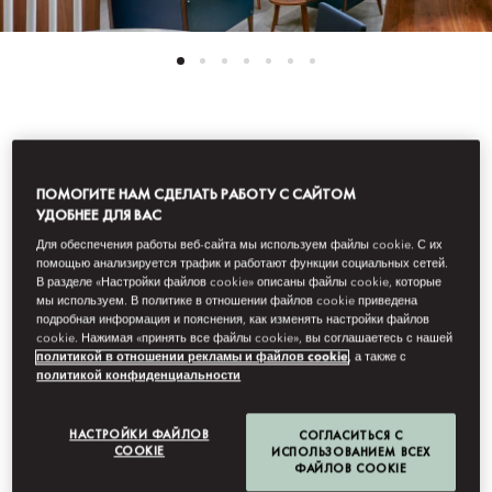
Все Номера
ПОМОГИТЕ НАМ СДЕЛАТЬ РАБОТУ С САЙТОМ
ЛЮКС С
УДОБНЕЕ ДЛЯ ВАС
Для обеспечения работы веб-сайта мы используем файлы cookie. С их
помощью анализируется трафик и работают функции социальных сетей.
ДИЗАЙНЕРСКИМ
В разделе «Настройки файлов cookie» описаны файлы cookie, которые
мы используем. В политике в отношении файлов cookie приведена
подробная информация и пояснения, как изменять настройки файлов
cookie. Нажимая «принять все файлы cookie», вы соглашаетесь с нашей
ОФОРМЛЕНИЕМ
политикой в отношении рекламы и файлов cookie
, а также с
политикой конфиденциальности
Этот люкс располагает гостиной, спальней и гостевой ванной
НАСТРОЙКИ ФАЙЛОВ
СОГЛАСИТЬСЯ С
комнатой. Его оформление — дань уважения творчеству
COOKIE
ИСПОЛЬЗОВАНИЕМ ВСЕХ
дизайнера Джо Понти. многие работы которого украшают
ФАЙЛОВ COOKIE
интерьер этого номера. Ванная комната оборудована