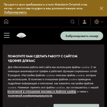
Продлите свое пребывание в отеле Mandarin Oriental этим
летом — мы готовы подарить вам дополнительную ночь.
Забронировать
Главная
Языки
Наши
Войти/
зарегистрироват
отели
и
Забронировать номер
курорты
ПОМОГИТЕ НАМ СДЕЛАТЬ РАБОТУ С САЙТОМ
УДОБНЕЕ ДЛЯ ВАС
Для обеспечения работы веб-сайта мы используем файлы cookie. С их
помощью анализируется трафик и работают функции социальных сетей.
В разделе «Настройки файлов cookie» описаны файлы cookie, которые
мы используем. В политике в отношении файлов cookie приведена
MANDARIN ORIENTAL HOTEL GROUP
подробная информация и пояснения, как изменять настройки файлов
cookie. Нажимая «принять все файлы cookie», вы соглашаетесь с нашей
8th Floor, One Island East, Taikoo Place 18 Westlands Road,
политикой в отношении рекламы и файлов cookie
, а также с
Quarry Bay, Гонконг
политикой конфиденциальности
Посмотреть все бесплатные номера службы
бронирования