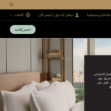
فنادقنا ومنتجعاتنا
سجّل الدخول/انضم الآن
اللغات
احجز إقامة
واصل الاجتماعي
خدمها. توفر
 بالنقر على
ة