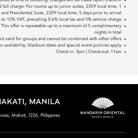
quired at time of booking; charges will be made upon check-in.
full charge: For rooms up to junior suites, 2359 local time, 1
 and Presidential Suite, 2359 local time, 5 days prior to arrival.
t to 12% VAT, prevailing 0.6% local tax and 5% service charge.
l. This offer is repeatable up to a maximum of 5 complimentary
nights in total.
 not valid for groups and cannot be combined with other offers.
to availability; blackout dates and special event policies apply.
Check-in: 3pm | Check-out: 11am.
AKATI, MANILA
oxas, Makati, 1226, Philippines