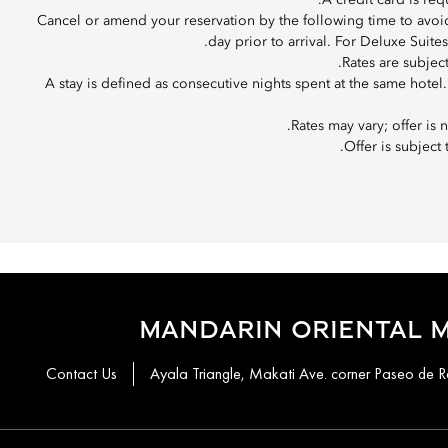
A credit card is re
Cancel or amend your reservation by the following time to avoid 
day prior to arrival. For Deluxe Suites
Rates are subjec
A stay is defined as consecutive nights spent at the same hote
Rates may vary; offer is
Offer is subject 
MANDARIN ORIENTAL M
Contact Us
Ayala Triangle, Makati Ave. corner Paseo de R