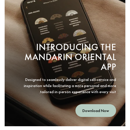
INTRODUCING THE
MANDARIN ORIENTAL
APP
Designed to seamlessly deliver digital self-service and
inspiration while facilitating a more personal and more
tailored in-person experience with every visit.
Download Now