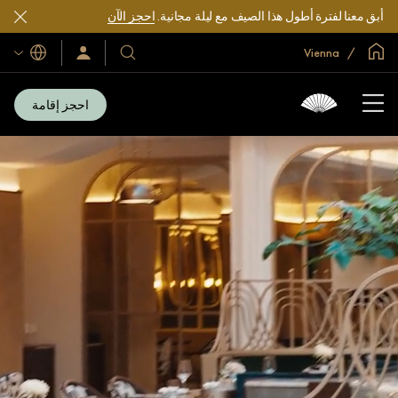
أبق معنا لفترة أطول هذا الصيف مع ليلة مجانية.
احجز الآن
الصفحة الرئيسية العالمية
Vienna
اللغات
فنادقنا
سجّل
الدخول/
ومنتجعاتنا
انضم
الآن
احجز إقامة