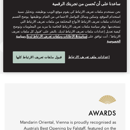
ساعدنا على أن نُحسن من تجربتك الرقمية
نحن نستخدم ملفات تعريف الارتباط كي يقوم موقع الويب بوظيفته، وتحليل نسبة
استخدام الموقع، وتمكين وسائل التواصل الاجتماعي من القيام بوظيفتها. يوضح القسم
إعدادات ملفات تعريف الارتباط الأنواع المختلفة من ملفات تعريف الارتباط التي
نستخدمها. توفر سياسة ملفات تعريف الارتباط الخاصة بنا مزيد من المعلومات وتوضح
كيفية تعديل إعدادات ملفات تعريف الارتباط لديك. بالنقر على “قبول كل ملفات تعريف
الارتباط”، أنت توافق على
سياسة& الإعلانات وملفات تعريف الارتباط لدينا
و
سياسة
الخصوصية
Ask Away
Festive Dining
إعدادات ملف تعريف الارتباط
قبول ملفات تعريف الارتباط كلها
AWARDS
Mandarin Oriental, Vienna is proudly recognised as
Austria’s Best Opening by Falstaff, featured on the