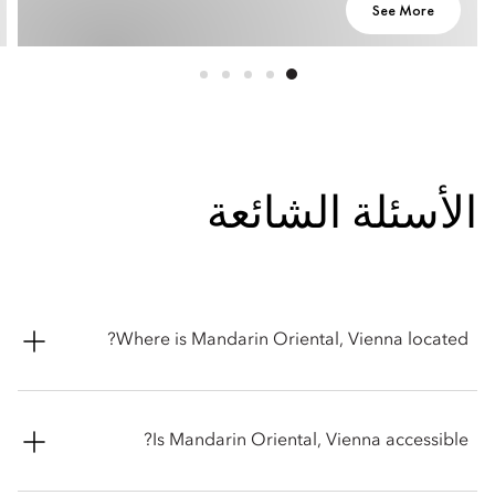
See More
الأسئلة الشائعة
Where is Mandarin Oriental, Vienna located?
Mandarin Oriental, Vienna is located at Riemergasse 7, 1010
Wien, Austria.
Is Mandarin Oriental, Vienna accessible?